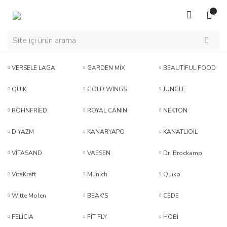
VERSELE LAGA
GARDEN MİX
BEAUTİFUL FOOD
QUİK
GOLD WİNGS
JUNGLE
RÖHNFRİED
ROYAL CANİN
NEKTON
DİYAZM
KANARYAPO
KANATLIOİL
VİTASAND
VAESEN
Dr. Brockamp
VitaKraft
Münich
Quiko
Witte Molen
BEAK'S
CEDE
FELİCİA
FİT FLY
HOBİ