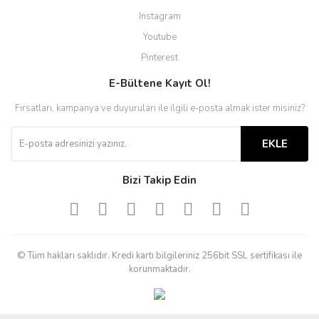
Instagram
Youtube
Pinterest
E-Bültene Kayıt Ol!
Fırsatları, kampanya ve duyuruları ile ilgili e-posta almak ister misiniz?
EKLE
Bizi Takip Edin
© Tüm hakları saklıdır. Kredi kartı bilgileriniz 256bit SSL sertifikası ile
korunmaktadır.