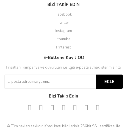
BİZİ TAKİP EDİN
Facebook
Twitter
Instagram
Youtube
Pinterest
E-Bültene Kayıt Ol!
Fırsatları, kampanya ve duyuruları ile ilgili e-posta almak ister misiniz?
EKLE
Bizi Takip Edin
© Tüm hakları saklıdır. Kredi kartı bilgileriniz 256bit SSL sertifikası ile