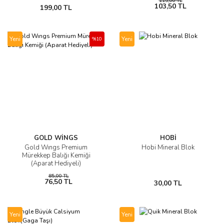
115,00 TL
103,50 TL
199,00 TL
Yeni
Yeni
%10
GOLD WİNGS
HOBİ
Gold Wıngs Premium
Hobi Mineral Blok
Mürekkep Balığı Kemiği
(Aparat Hediyeli)
85,00 TL
76,50 TL
30,00 TL
Yeni
Yeni