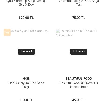
Quik Mürekkep Balığı Kemiği
Vitasand Papağan Blok Gaga
Büyük Boy
Taşı
120,00 TL
75,00 TL
Yeni
Tükendi
Tükendi
HOBİ
BEAUTİFUL FOOD
Hobi Calsıyum Blok Gaga
Beautiful Food Killi Kömürlü
Taşı
Mineral Blok
30,00 TL
45,00 TL