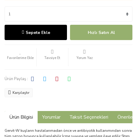
Sepete Ekle
Hızlı Satın Al
Tavsiye Et
Yorum Yaz
Ürün Paylaş :
Karşılaştır
Ürün Bilgisi
Yorumlar
Taksit Seçenekleri
Önerilerin
Gervit-W kuşların hastalanmadan önce ve antibiyotik kullanımından sonra
tüm sezon boyunca kullanılabilir.İçme suyuna ve yemlere ilave edilir.Stres