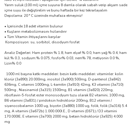
Yarım suluk (100 ml) içme suyuna 8 damla olarak sabah verip akşam sade
içme suyu ile değiştirelim ve bunu haftada bir kez tekrarlayalım
Depolama: 20 ° C üzerinde muhafaza etmeyiniz!
• İçerisinde 18 adet vitamin bulunur
• Kuşların metabolizmasını hızlandırır
• Tüm Vitamin ihtiyaçlarını karşılar
Kompozisyon: su, sorbitol, disodyum fosfat
Analiz Değerleri: Ham protein:% 1.8, ham elyaf:% 0.0, ham yağ:% 0.4, ham
kül:% 0.3, sodyum:% 0.075, fosfor% 0.03, nem% 78, metiyonin 0.0 %,
Lizin% 0.0
1000 ml başına katkı maddeleri: besin katkı maddeleri: vitaminler: kolin
klorür (3a890) 20.000mg, inositol (3a900) 500mg, D-pantenol (3a842)
636mg, C vitamini 1000mg, L-karnitin (3a910) 42mg, K3 vitamini (3a710)
500mg , Niasinamid (3a315) 1500mg, B1 vitamini (3a820) 220mg,
riboflavin-5-fosfat ester monosodyum tuzu olarak B2 vitamini, 1000 mg,
B6 vitamini (3a831) / piridoksin hidroklorür 200mg, B12 vitamini /
siyanocobalamin 1000 ug, biyotin (3a880) 1000 ug, folik, folik (3a316) 5.4
mg, A vitamini (3a672b) 1.000.000I.E., D vitamini (E671) / D3 vitamini
170.000IE, E vitamini (3a700) 2000 mg, betain hidroklorür (3a925) 4.000
mg