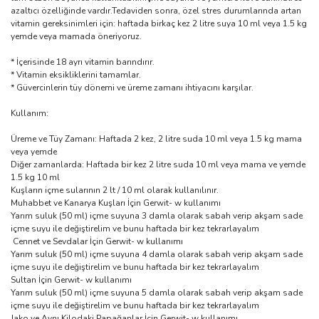
azaltıcı özelliğinde vardır.Tedaviden sonra, özel stres durumlarında artan
vitamin gereksinimleri için: haftada birkaç kez 2 litre suya 10 ml veya 1.5 kg
yemde veya mamada öneriyoruz.
* İçerisinde 18 ayrı vitamin barındırır.
* Vitamin eksikliklerini tamamlar.
* Güvercinlerin tüy dönemi ve üreme zamanı ihtiyacını karşılar.
Kullanım:
Üreme ve Tüy Zamanı: Haftada 2 kez, 2 litre suda 10 ml veya 1.5 kg mama
veya yemde
Diğer zamanlarda: Haftada bir kez 2 litre suda 10 ml veya mama ve yemde
1.5 kg 10 ml
Kuşların içme sularının 2 lt / 10 ml olarak kullanılınır.
Muhabbet ve Kanarya Kuşları İçin Gerwit- w kullanımı
Yarım suluk (50 ml) içme suyuna 3 damla olarak sabah verip akşam sade
içme suyu ile değiştirelim ve bunu haftada bir kez tekrarlayalım
Cennet ve Sevdalar İçin Gerwit- w kullanımı
Yarım suluk (50 ml) içme suyuna 4 damla olarak sabah verip akşam sade
içme suyu ile değiştirelim ve bunu haftada bir kez tekrarlayalım
Sultan İçin Gerwit- w kullanımı
Yarım suluk (50 ml) içme suyuna 5 damla olarak sabah verip akşam sade
içme suyu ile değiştirelim ve bunu haftada bir kez tekrarlayalım
Jako ve Aynı Kilodaki Papağanlar İçin Gerwit- w kullanımı