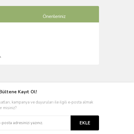
Önerileriniz
.
ımıza iletebilirsiniz.
Bültene Kayıt Ol!
satları, kampanya ve duyuruları ile ilgili e-posta almak
er misiniz?
EKLE