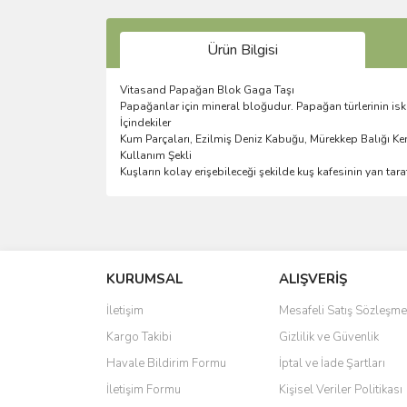
Ürün Bilgisi
Vitasand Papağan Blok Gaga Taşı
Papağanlar için mineral bloğudur. Papağan türlerinin iske
İçindekiler
Kum Parçaları, Ezilmiş Deniz Kabuğu, Mürekkep Balığı Kem
Kullanım Şekli
Kuşların kolay erişebileceği şekilde kuş kafesinin yan tar
Bu ürünün fiyat bilgisi, resim, ürün açıklamalarında 
Görüş ve önerileriniz için teşekkür ederiz.
KURUMSAL
ALIŞVERİŞ
Ürün resmi kalitesiz, bozuk veya görüntülenemiyo
Ürün açıklamasında eksik bilgiler bulunuyor.
İletişim
Mesafeli Satış Sözleşme
Ürün bilgilerinde hatalar bulunuyor.
Kargo Takibi
Gizlilik ve Güvenlik
Ürün fiyatı diğer sitelerden daha pahalı.
Havale Bildirim Formu
İptal ve İade Şartları
Bu ürüne benzer farklı alternatifler olmalı.
İletişim Formu
Kişisel Veriler Politikası