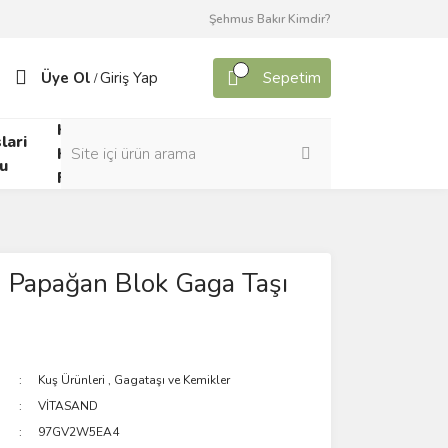
Şehmus Bakır Kimdir?
Üye Ol
Giriş Yap
Sepetim
/
Kafes
lari
Canlı
Kuşları
u
Yem
Forumu
 Papağan Blok Gaga Taşı
Kuş Ürünleri
,
Gagataşı ve Kemikler
VİTASAND
97GV2W5EA4