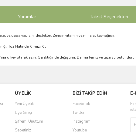
Yorumlar
Taksit Seçenekleri
let ve gaga yapısını destekler. Zengin vitamin ve mineral kaynağıdır.
iği, Toz Halinde Kırmızı Kil
afına dikey olarak asın. Gerektiğinde değiştirin. Daima temiz ve taze su bulundurun
ve diğer konularda yetersiz gördüğünüz noktaları öneri formunu kullanarak taraf
Bu ürüne ilk yorumu siz yapın!
ÜYELİK
BİZİ TAKİP EDİN
E-
r.
Yorum Yaz
si
Yeni Üyelik
Facebook
Fır
ist
Üye Girişi
Twitter
Şifremi Unuttum
Instagram
Sepetiniz
Youtube