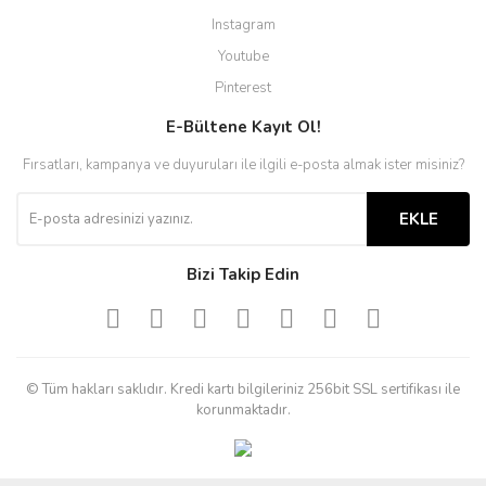
Instagram
Youtube
Pinterest
E-Bültene Kayıt Ol!
Fırsatları, kampanya ve duyuruları ile ilgili e-posta almak ister misiniz?
EKLE
Bizi Takip Edin
© Tüm hakları saklıdır. Kredi kartı bilgileriniz 256bit SSL sertifikası ile
korunmaktadır.