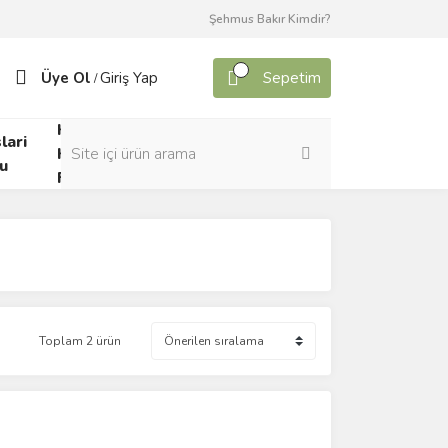
Şehmus Bakır Kimdir?
Üye Ol
Giriş Yap
Sepetim
/
Kafes
lari
Canlı
Kuşları
u
Yem
Forumu
Toplam 2 ürün