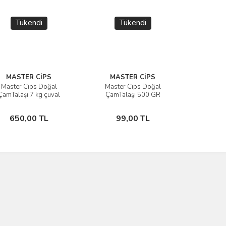
Tükendi
Tükendi
MASTER CİPS
MASTER CİPS
Master Cips Doğal
Master Cips Doğal
İncele
İncele
ÇamTalaşı 7 kg çuval
ÇamTalaşı 500 GR
(Bölünmüş)
Stokta Yok
Stokta Yok
650,00 TL
99,00 TL