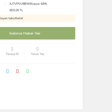
JU7VPVU8BW(Kopya-6JM)
650,00 TL
ayan taksitlerle!
Gelince Haber Ver
Tavsiye Et
Yorum Yaz