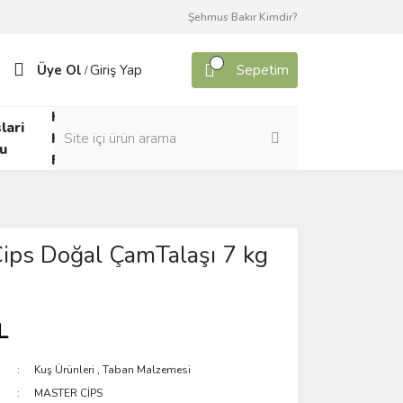
Şehmus Bakır Kimdir?
Üye Ol
Giriş Yap
Sepetim
/
Kafes
lari
Canlı
Kuşları
u
Yem
Forumu
ips Doğal ÇamTalaşı 7 kg
L
Kuş Ürünleri
,
Taban Malzemesi
MASTER CİPS