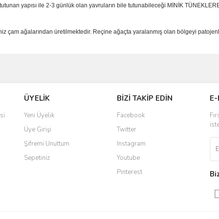
tutunan yapısı ile 2-3 günlük olan yavruların bile tutunabileceği MİNİK TÜNEKLERE s
çam ağalarından üretilmektedir. Reçine ağaçta yaralanmış olan bölgeyi patojenler
ve diğer konularda yetersiz gördüğünüz noktaları öneri formunu kullanarak taraf
Bu ürüne ilk yorumu siz yapın!
ÜYELİK
BİZİ TAKİP EDİN
E-
r.
Yorum Yaz
si
Yeni Üyelik
Facebook
Fır
ist
Üye Girişi
Twitter
Şifremi Unuttum
Instagram
Sepetiniz
Youtube
Pinterest
Bi
Gönder