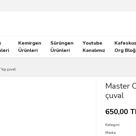
k
Kemirgen
Sürüngen
Youtube
Kafeskus
leri
Ürünleri
Ürünleri
Kanalımız
Org Bloğ
 kg çuval
Master C
çuval
650,00 T
Kategori
Marka