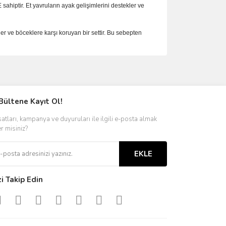
ahiptir. Et yavruların ayak gelişimlerini destekler ve
 ve böceklere karşı koruyan bir settir. Bu sebepten
ımıza iletebilirsiniz.
Bültene Kayıt Ol!
satları, kampanya ve duyuruları ile ilgili e-posta almak
er misiniz?
EKLE
zi Takip Edin