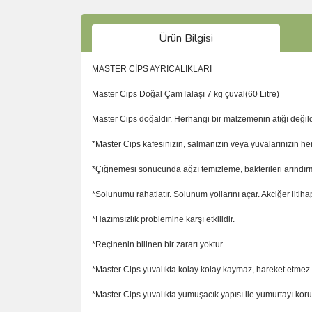
Ürün Bilgisi
MASTER CİPS AYRICALIKLARI
Master Cips Doğal ÇamTalaşı 7 kg çuval(60 Litre)
Master Cips doğaldır. Herhangi bir malzemenin atığı değild
*Master Cips kafesinizin, salmanızın veya yuvalarınızın h
*Çiğnemesi sonucunda ağzı temizleme, bakterileri arındırm
*Solunumu rahatlatır. Solunum yollarını açar. Akciğer iltih
*Hazımsızlık problemine karşı etkilidir.
*Reçinenin bilinen bir zararı yoktur.
*Master Cips yuvalıkta kolay kolay kaymaz, hareket etmez. B
*Master Cips yuvalıkta yumuşacık yapısı ile yumurtayı koru