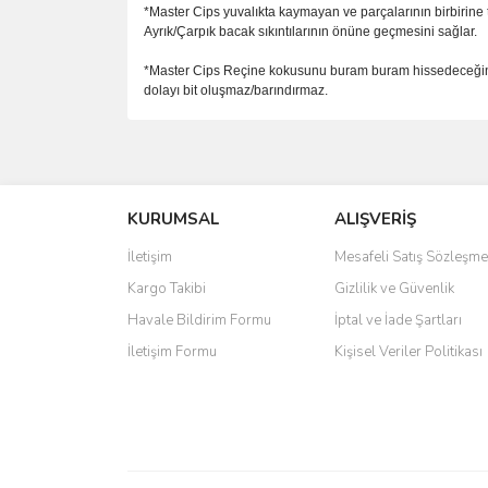
*Master Cips yuvalıkta kaymayan ve parçalarının birbirine 
Ayrık/Çarpık bacak sıkıntılarının önüne geçmesini sağlar.
*Master Cips Reçine kokusunu buram buram hissedeceğiniz 
dolayı bit oluşmaz/barındırmaz.
Bu ürünün fiyat bilgisi, resim, ürün açıklamalarında 
Görüş ve önerileriniz için teşekkür ederiz.
KURUMSAL
ALIŞVERİŞ
Ürün resmi kalitesiz, bozuk veya görüntülenemiyo
Ürün açıklamasında eksik bilgiler bulunuyor.
İletişim
Mesafeli Satış Sözleşme
Ürün bilgilerinde hatalar bulunuyor.
Kargo Takibi
Gizlilik ve Güvenlik
Ürün fiyatı diğer sitelerden daha pahalı.
Havale Bildirim Formu
İptal ve İade Şartları
Bu ürüne benzer farklı alternatifler olmalı.
İletişim Formu
Kişisel Veriler Politikası