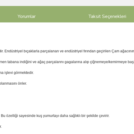
Yorumlar
Taksit Seçenekleri
ir. Endüstriyel bıçaklarla parçalanan ve endüstriyel fırından geçirilen Çam ağacını
emen tabana indiğini ve ağaç parçalarını gagalarına alıp çiğnemeye/kemirmeye başl
a işlevi görmektedir.
aplanmasını önler.
u özelliği sayesinde kuş yumurtayı daha sağlıklı bir şekilde çevirir.
r.