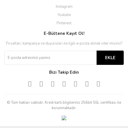
Instagram
Youtube
Pinterest
E-Bültene Kayıt Ol!
Fırsatları, kampanya ve duyuruları ile ilgili e-posta almak ister misiniz?
EKLE
Bizi Takip Edin
© Tüm hakları saklıdır. Kredi kartı bilgileriniz 256bit SSL sertifikası ile
korunmaktadır.