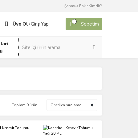
Şehmus Bakır Kimdir?
Üye Ol
Giriş Yap
Sepetim
/
Kafes
lari
Canlı
Kuşları
u
Yem
Forumu
Toplam 9 ürün