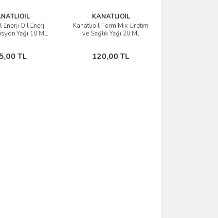
NATLIOİL
KANATLIOİL
l Enerji Oil Enerji
Kanatlıoil Form Mix Üretim
İncele
İncele
syon Yağı 10 ML
ve Sağlık Yağı 20 Ml
Sepete Ekle
Sepete Ekle
5,00 TL
120,00 TL