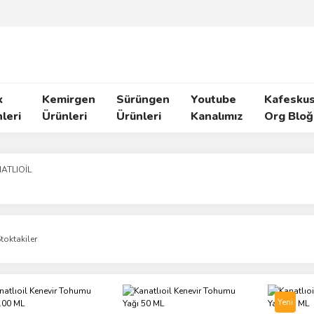
k
Kemirgen
Sürüngen
Youtube
Kafeskus
leri
Ürünleri
Ürünleri
Kanalımız
Org Bloğ
ATLIOİL
toktakiler
Yeni