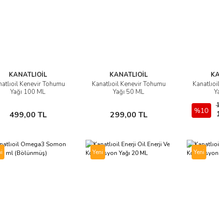
KANATLIOİL
KANATLIOİL
KA
atlıoil Kenevir Tohumu
Kanatlıoil Kenevir Tohumu
Kanatlıo
İncele
İncele
Yağı 100 ML
Yağı 50 ML
Y
Sepete Ekle
Sepete Ekle
%10
499,00 TL
299,00 TL
i
Yeni
Yeni