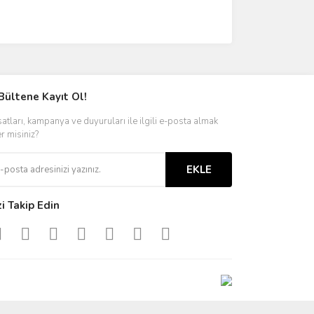
Bültene Kayıt Ol!
satları, kampanya ve duyuruları ile ilgili e-posta almak
er misiniz?
EKLE
zi Takip Edin