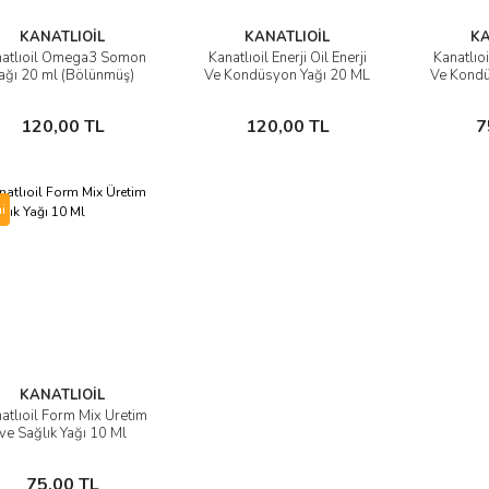
KANATLIOİL
KANATLIOİL
KA
natlıoil Omega3 Somon
Kanatlıoil Enerji Oil Enerji
Kanatlıoi
İncele
İncele
ağı 20 ml (Bölünmüş)
Ve Kondüsyon Yağı 20 ML
Ve Kondü
Sepete Ekle
Sepete Ekle
120,00 TL
120,00 TL
7
i
KANATLIOİL
atlıoil Form Mix Üretim
İncele
ve Sağlık Yağı 10 Ml
Sepete Ekle
75,00 TL