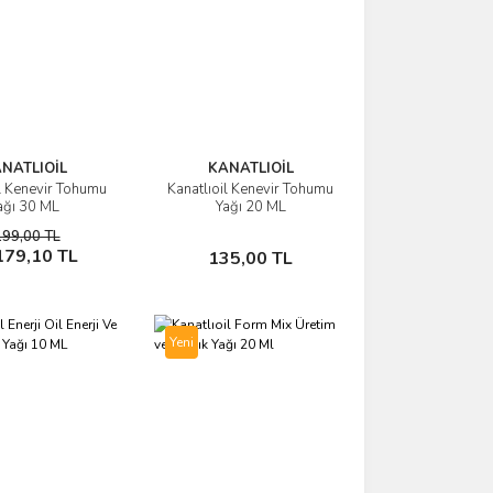
NATLIOİL
KANATLIOİL
il Kenevir Tohumu
Kanatlıoil Kenevir Tohumu
İncele
İncele
ağı 30 ML
Yağı 20 ML
199,00 TL
Sepete Ekle
Sepete Ekle
179,10 TL
135,00 TL
Yeni