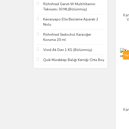
Röhnfried Gervit-W MultiVitamin
Takviyesi 30 ML(Bölünmüş)
Ka
Kanaryapo Elle Besleme Aparatı 2
Y
Nolu
Röhnfried Sedochol Karaciğer
Koruma 20 ml
Vivid Ak Darı 1 KG (Bölünmüş)
Yen
Quik Mürekkep Balığı Kemiği-Orta Boy
Kan