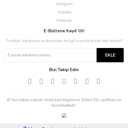
Instagram
Youtube
Pinterest
E-Bültene Kayıt Ol!
Fırsatları, kampanya ve duyuruları ile ilgili e-posta almak ister misiniz?
EKLE
Bizi Takip Edin
© Tüm hakları saklıdır. Kredi kartı bilgileriniz 256bit SSL sertifikası ile
korunmaktadır.