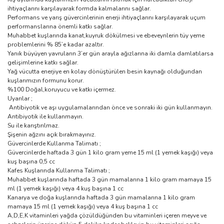
ihtiyaçlarını karşılayarak formda kalmalarını sağlar.
Performans ve yarış güvercinlerinin enerji ihtiyaçlarını karşılayarak uçum
performanslarına önemli katkı sağlar.
Muhabbet kuşlarında kanat,kuyruk dökülmesi ve ebeveynlerin tüy yeme
problemlerini % 85’e kadar azaltır.
Yanık büyüyen yavruların 3’er gün arayla ağızlarına iki damla damlatılarsa
gelişimlerine katkı sağlar.
Yağ vücutta enerjiye en kolay dönüştürülen besin kaynağı olduğundan
kuşlarımızın formunu korur.
%100 Doğal,koruyucu ve katkı içermez.
Uyarılar ;
Antibiyotik ve aşı uygulamalarından önce ve sonraki iki gün kullanmayın.
Antibiyotik ile kullanmayın.
Su ile karıştırılmaz.
Şişenin ağzını açık bırakmayınız.
Güvercinlerde Kullanma Talimatı ;
Güvercinlerde haftada 3 gün 1 kilo gram yeme 15 ml (1 yemek kaşığı) veya
kuş başına 0,5 cc
Kafes Kuşlarında Kullanma Talimatı ;
Muhabbet kuşlarında haftada 3 gün mamalarına 1 kilo gram mamaya 15
ml (1 yemek kaşığı) veya 4 kuş başına 1 cc
Kanarya ve doğa kuşlarında haftada 3 gün mamalarına 1 kilo gram
mamaya 15 ml (1 yemek kaşığı) veya 4 kuş başına 1 cc
A,D,E,K vitaminleri yağda çözüldüğünden bu vitaminleri içeren meyve ve