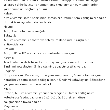
sebzelerin üzerine döküp 5 dakika kadar bekleyip bu vitaminleri açığa
çıkararak diğer katkılarla harmanlarsak kuşlarımızın bu vitaminlarden
yararlanmasını sağlamış oluruz.
Kabak:
K ve C vitamini içerir. Kanın pıhtılaşmasını düzenler. Kemik gelişimini sağlar.
Böbrek fonksiyonlarında faydalıdır.
Havuç:
A, B, D ve E vitamini kaynağıdır
Salatalık:
A, B ve C vitamini ile fosfor ve selenyum deposudur. Güçlü bir
antioksidandır
Brokoli:
A, C, E, B1 ve B2 vitamini ve bol miktarda posa içerir.
Kereviz:
A ve E vitamini ile folik asit ve potasyum içerir. İdrar söktürücüdür.
Sindirimi kolaylaştırır. Sinir sisteminde yatıştırıcı etkisi vardır.
Enginar:
Bol posa içerir. Kalsiyum, potasyum, magnezyum, A ve C vitamini içerir.
Karaciğer ve safra kesesi sağlığını korur. Sindirimi kolaylaştırır. Böbreklerin
çalışmasını düzenler. Toksin atıcıdır.
Mısır:
Protein, A, B ve C vitamini yönünden zengindir. Damar sertliğine ve
kolesterole faydalıdır. İdrar söktürücüdür. Böbreklerin düzenli
çalışmasında fayda sağlar
Maydanoz: