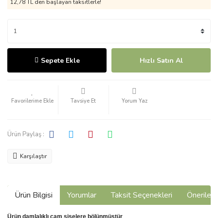
12,78 TL den başlayan taksitlerle!
Sepete Ekle
Hızlı Satın Al
Tavsiye Et
Yorum Yaz
Ürün Paylaş :
Karşılaştır
Ürün Bilgisi
Yorumlar
Taksit Seçenekleri
Önerilerin
Ürün damlalıklı cam şişelere bölünmüştür