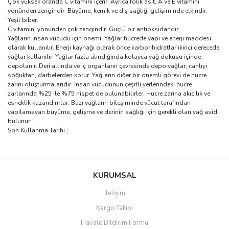
Çok yüksek oranda C vitamini içerir. Ayrıca folik asit, A ve E vitamini
yönünden zengindir. Büyüme, kemik ve diş sağlığı gelişiminde etkindir.
Yeşil biber:
C vitamini yönünden çok zengindir. Güçlü bir antioksidandır.
Yağların insan vücudu için önemi: Yağlar hücrede yapı ve enerji maddesi
olarak kullanılır. Enerji kaynağı olarak önce karbonhidratlar ikinci derecede
yağlar kullanılır. Yağlar fazla alındığında kolayca yağ dokusu içinde
depolanır. Deri altında ve iç organların çevresinde depo yağlar, canlıyı
soğuktan, darbelerden korur. Yağların diğer bir önemli görevi de hücre
zarını oluşturmalarıdır. İnsan vücudunun çeşitli yerlerindeki hücre
zarlarında %25 ile %75 nispet de bulunabilirler. Hücre zarına akıcılık ve
esneklik kazandırırlar. Bazı yağların bileşiminde vücut tarafından
yapılamayan büyüme, gelişme ve derinin sağlığı için gerekli olan yağ asidi
bulunur.
Son Kullanma Tarihi ;
Bu ürünün fiyat bilgisi, resim, ürün açıklamalarında ve diğer
konularda yetersiz gördüğünüz noktaları öneri formunu kullanarak
Bu ürüne ilk yorumu siz yapın!
KURUMSAL
tarafımıza iletebilirsiniz.
Görüş ve önerileriniz için teşekkür ederiz.
İletişim
Yorum Yaz
Kargo Takibi
Ürün resmi kalitesiz, bozuk veya görüntülenemiyor.
Havale Bildirim Formu
Ürün açıklamasında eksik bilgiler bulunuyor.