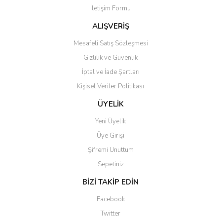
İletişim Formu
Ürün bilgilerinde hatalar bulunuyor.
Ürün fiyatı diğer sitelerden daha pahalı.
ALIŞVERİŞ
Bu ürüne benzer farklı alternatifler olmalı.
Mesafeli Satış Sözleşmesi
Gizlilik ve Güvenlik
İptal ve İade Şartları
Kişisel Veriler Politikası
Gönder
ÜYELİK
Yeni Üyelik
Üye Girişi
Şifremi Unuttum
Sepetiniz
BİZİ TAKİP EDİN
Facebook
Twitter