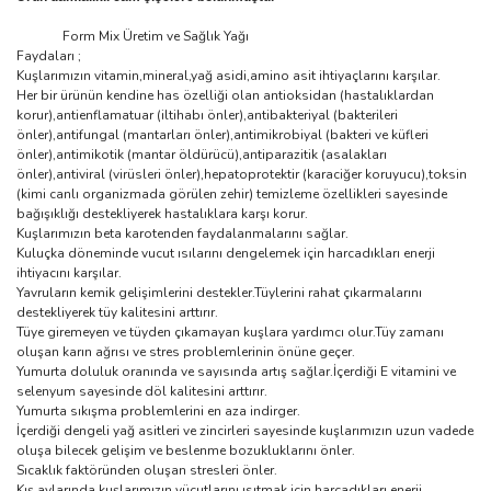
Form Mix Üretim ve Sağlık Yağı
Faydaları ;
Kuşlarımızın vitamin,mineral,yağ asidi,amino asit ihtiyaçlarını karşılar.
Her bir ürünün kendine has özelliği olan antioksidan (hastalıklardan
korur),antienflamatuar (iltihabı önler),antibakteriyal (bakterileri
önler),antifungal (mantarları önler),antimikrobiyal (bakteri ve küfleri
önler),antimikotik (mantar öldürücü),antiparazitik (asalakları
önler),antiviral (virüsleri önler),hepatoprotektir (karaciğer koruyucu),toksin
(kimi canlı organizmada görülen zehir) temizleme özellikleri sayesinde
bağışıklığı destekliyerek hastalıklara karşı korur.
Kuşlarımızın beta karotenden faydalanmalarını sağlar.
Kuluçka döneminde vucut ısılarını dengelemek için harcadıkları enerji
ihtiyacını karşılar.
Yavruların kemik gelişimlerini destekler.Tüylerini rahat çıkarmalarını
destekliyerek tüy kalitesini arttırır.
Tüye giremeyen ve tüyden çıkamayan kuşlara yardımcı olur.Tüy zamanı
oluşan karın ağrısı ve stres problemlerinin önüne geçer.
Yumurta doluluk oranında ve sayısında artış sağlar.İçerdiği E vitamini ve
selenyum sayesinde döl kalitesini arttırır.
Yumurta sıkışma problemlerini en aza indirger.
İçerdiği dengeli yağ asitleri ve zincirleri sayesinde kuşlarımızın uzun vadede
oluşa bilecek gelişim ve beslenme bozukluklarını önler.
Sıcaklık faktöründen oluşan stresleri önler.
Kış aylarında kuşlarımızın vücutlarını ısıtmak için harcadıkları enerji