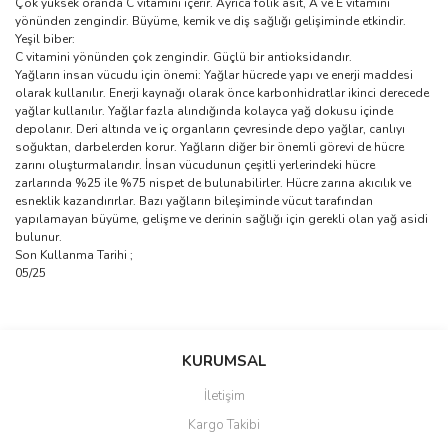
Çok yüksek oranda C vitamini içerir. Ayrıca folik asit, A ve E vitamini
yönünden zengindir. Büyüme, kemik ve diş sağlığı gelişiminde etkindir.
Yeşil biber:
C vitamini yönünden çok zengindir. Güçlü bir antioksidandır.
Yağların insan vücudu için önemi: Yağlar hücrede yapı ve enerji maddesi
olarak kullanılır. Enerji kaynağı olarak önce karbonhidratlar ikinci derecede
yağlar kullanılır. Yağlar fazla alındığında kolayca yağ dokusu içinde
depolanır. Deri altında ve iç organların çevresinde depo yağlar, canlıyı
soğuktan, darbelerden korur. Yağların diğer bir önemli görevi de hücre
zarını oluşturmalarıdır. İnsan vücudunun çeşitli yerlerindeki hücre
zarlarında %25 ile %75 nispet de bulunabilirler. Hücre zarına akıcılık ve
esneklik kazandırırlar. Bazı yağların bileşiminde vücut tarafından
yapılamayan büyüme, gelişme ve derinin sağlığı için gerekli olan yağ asidi
bulunur.
Son Kullanma Tarihi ;
05/25
Bu ürünün fiyat bilgisi, resim, ürün açıklamalarında ve diğer
konularda yetersiz gördüğünüz noktaları öneri formunu kullanarak
KURUMSAL
tarafımıza iletebilirsiniz.
Görüş ve önerileriniz için teşekkür ederiz.
Sağlıklı ve iyi ürün
İletişim
Kargo Takibi
Ürünün kokusu hoştu damlalıklı şişede pat patla sarılmış şekilde
Ürün resmi kalitesiz, bozuk veya görüntülenemiyor.
geldi mamalarda çok güzel koku yaratıyor kuşların ilgisini