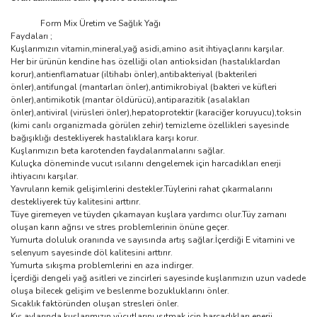
Form Mix Üretim ve Sağlık Yağı
Faydaları ;
Kuşlarımızın vitamin,mineral,yağ asidi,amino asit ihtiyaçlarını karşılar.
Her bir ürünün kendine has özelliği olan antioksidan (hastalıklardan
korur),antienflamatuar (iltihabı önler),antibakteriyal (bakterileri
önler),antifungal (mantarları önler),antimikrobiyal (bakteri ve küfleri
önler),antimikotik (mantar öldürücü),antiparazitik (asalakları
önler),antiviral (virüsleri önler),hepatoprotektir (karaciğer koruyucu),toksin
(kimi canlı organizmada görülen zehir) temizleme özellikleri sayesinde
bağışıklığı destekliyerek hastalıklara karşı korur.
Kuşlarımızın beta karotenden faydalanmalarını sağlar.
Kuluçka döneminde vucut ısılarını dengelemek için harcadıkları enerji
ihtiyacını karşılar.
Yavruların kemik gelişimlerini destekler.Tüylerini rahat çıkarmalarını
destekliyerek tüy kalitesini arttırır.
Tüye giremeyen ve tüyden çıkamayan kuşlara yardımcı olur.Tüy zamanı
oluşan karın ağrısı ve stres problemlerinin önüne geçer.
Yumurta doluluk oranında ve sayısında artış sağlar.İçerdiği E vitamini ve
selenyum sayesinde döl kalitesini arttırır.
Yumurta sıkışma problemlerini en aza indirger.
İçerdiği dengeli yağ asitleri ve zincirleri sayesinde kuşlarımızın uzun vadede
oluşa bilecek gelişim ve beslenme bozukluklarını önler.
Sıcaklık faktöründen oluşan stresleri önler.
Kış aylarında kuşlarımızın vücutlarını ısıtmak için harcadıkları enerji