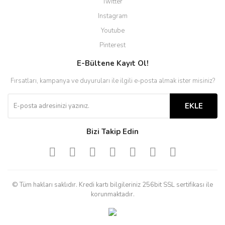
Twitter
Instagram
Youtube
Pinterest
E-Bültene Kayıt Ol!
Fırsatları, kampanya ve duyuruları ile ilgili e-posta almak ister misiniz?
EKLE
Bizi Takip Edin
© Tüm hakları saklıdır. Kredi kartı bilgileriniz 256bit SSL sertifikası ile
korunmaktadır.