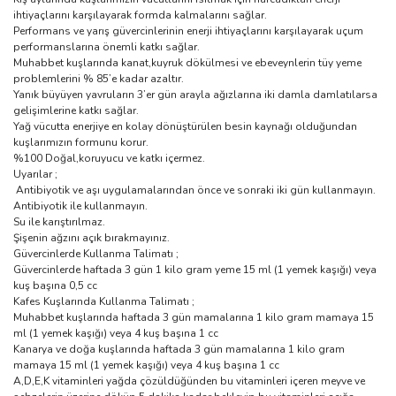
ihtiyaçlarını karşılayarak formda kalmalarını sağlar.
Performans ve yarış güvercinlerinin enerji ihtiyaçlarını karşılayarak uçum
performanslarına önemli katkı sağlar.
Muhabbet kuşlarında kanat,kuyruk dökülmesi ve ebeveynlerin tüy yeme
problemlerini % 85’e kadar azaltır.
Yanık büyüyen yavruların 3’er gün arayla ağızlarına iki damla damlatılarsa
gelişimlerine katkı sağlar.
Yağ vücutta enerjiye en kolay dönüştürülen besin kaynağı olduğundan
kuşlarımızın formunu korur.
%100 Doğal,koruyucu ve katkı içermez.
Uyarılar ;
Antibiyotik ve aşı uygulamalarından önce ve sonraki iki gün kullanmayın.
Antibiyotik ile kullanmayın.
Su ile karıştırılmaz.
Şişenin ağzını açık bırakmayınız.
Güvercinlerde Kullanma Talimatı ;
Güvercinlerde haftada 3 gün 1 kilo gram yeme 15 ml (1 yemek kaşığı) veya
kuş başına 0,5 cc
Kafes Kuşlarında Kullanma Talimatı ;
Muhabbet kuşlarında haftada 3 gün mamalarına 1 kilo gram mamaya 15
ml (1 yemek kaşığı) veya 4 kuş başına 1 cc
Kanarya ve doğa kuşlarında haftada 3 gün mamalarına 1 kilo gram
mamaya 15 ml (1 yemek kaşığı) veya 4 kuş başına 1 cc
A,D,E,K vitaminleri yağda çözüldüğünden bu vitaminleri içeren meyve ve