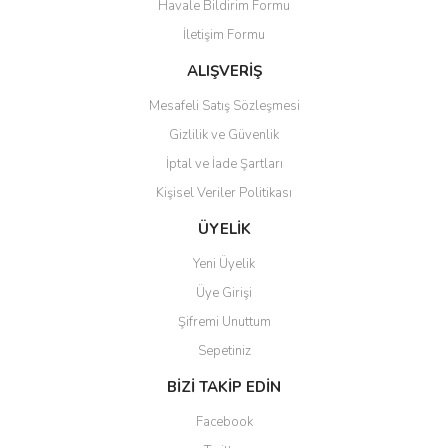
Havale Bildirim Formu
Ürün açıklamasında eksik bilgiler bulunuyor.
çektiğinden eminim.
İletişim Formu
Ürün bilgilerinde hatalar bulunuyor.
İ... ö... | 20/01/2024
Ürün fiyatı diğer sitelerden daha pahalı.
ALIŞVERİŞ
Bu ürüne benzer farklı alternatifler olmalı.
Mesafeli Satış Sözleşmesi
Yorum Yaz
Gizlilik ve Güvenlik
İptal ve İade Şartları
Kişisel Veriler Politikası
Gönder
ÜYELİK
Yeni Üyelik
Üye Girişi
Şifremi Unuttum
Sepetiniz
BİZİ TAKİP EDİN
Facebook