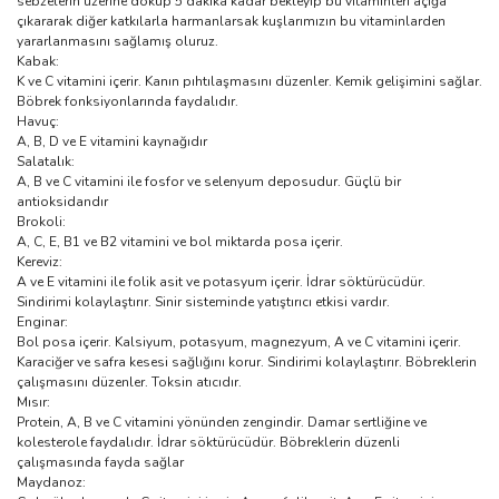
sebzelerin üzerine döküp 5 dakika kadar bekleyip bu vitaminleri açığa
çıkararak diğer katkılarla harmanlarsak kuşlarımızın bu vitaminlarden
yararlanmasını sağlamış oluruz.
Kabak:
K ve C vitamini içerir. Kanın pıhtılaşmasını düzenler. Kemik gelişimini sağlar.
Böbrek fonksiyonlarında faydalıdır.
Havuç:
A, B, D ve E vitamini kaynağıdır
Salatalık:
A, B ve C vitamini ile fosfor ve selenyum deposudur. Güçlü bir
antioksidandır
Brokoli:
A, C, E, B1 ve B2 vitamini ve bol miktarda posa içerir.
Kereviz:
A ve E vitamini ile folik asit ve potasyum içerir. İdrar söktürücüdür.
Sindirimi kolaylaştırır. Sinir sisteminde yatıştırıcı etkisi vardır.
Enginar:
Bol posa içerir. Kalsiyum, potasyum, magnezyum, A ve C vitamini içerir.
Karaciğer ve safra kesesi sağlığını korur. Sindirimi kolaylaştırır. Böbreklerin
çalışmasını düzenler. Toksin atıcıdır.
Mısır:
Protein, A, B ve C vitamini yönünden zengindir. Damar sertliğine ve
kolesterole faydalıdır. İdrar söktürücüdür. Böbreklerin düzenli
çalışmasında fayda sağlar
Maydanoz: