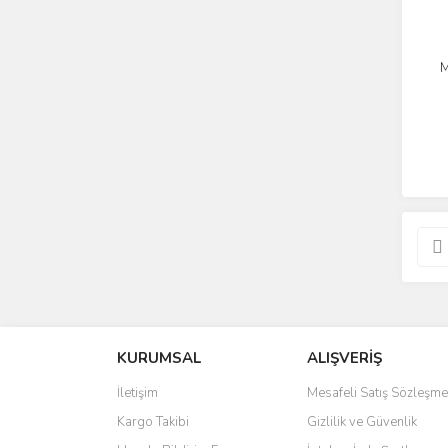
M
KURUMSAL
ALIŞVERİŞ
İletişim
Mesafeli Satış Sözleşme
Kargo Takibi
Gizlilik ve Güvenlik