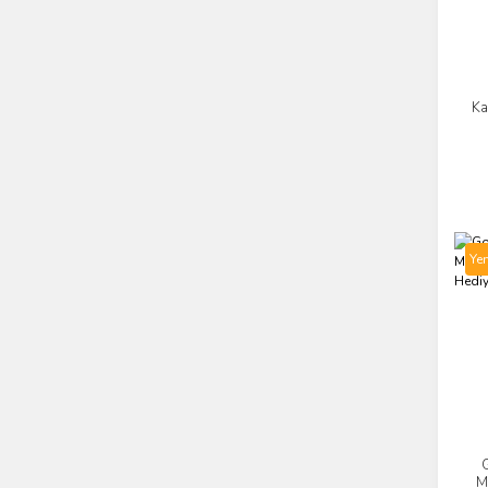
Ka
Yen
M