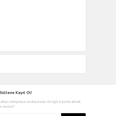
Bültene Kayıt Ol!
satları, kampanya ve duyuruları ile ilgili e-posta almak
er misiniz?