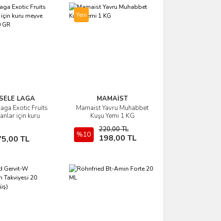
Yeni
SELE LAGA
MAMAİST
aga Exotic Fruits
Mamaist Yavru Muhabbet
İncele
İncele
nlar için kuru
Kuşu Yemi 1 KG
arışımı 600 GR
220,00 TL
Sepete Ekle
%10
Sepete Ekle
198,00 TL
75,00 TL