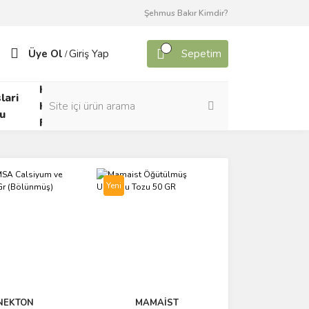
Şehmus Bakır Kimdir?
Üye Ol
Giriş Yap
Sepetim
/
Kafes
lari
Canlı
Kuşları
u
Yem
Forumu
Yeni
NEKTON
MAMAİST