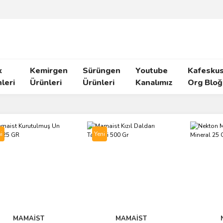
k
Kemirgen
Sürüngen
Youtube
Kafeskus
leri
Ürünleri
Ürünleri
Kanalımız
Org Bloğ
i
Yeni
MAMAİST
MAMAİST