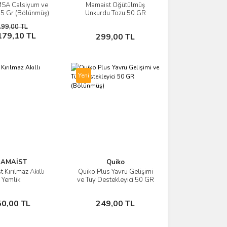
MSA Calsiyum ve
Mamaist Öğütülmüş
İncele
İncele
25 Gr (Bölünmüş)
Unkurdu Tozu 50 GR
199,00 TL
Sepete Ekle
Sepete Ekle
179,10 TL
299,00 TL
Yeni
AMAİST
Quiko
 Kırılmaz Akıllı
Quiko Plus Yavru Gelişimi
İncele
İncele
Yemlik
ve Tüy Destekleyici 50 GR
(Bölünmüş)
Sepete Ekle
Sepete Ekle
50,00 TL
249,00 TL