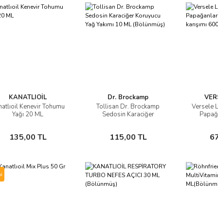
KANATLIOİL
Dr. Brockamp
VER
atlıoil Kenevir Tohumu
Tollisan Dr. Brockamp
Versele L
İncele
İncele
Yağı 20 ML
Sedosin Karaciğer
Papağa
Koruyucu Yağ Yakımı 10
meyve k
ML (Bölünmüş)
Sepete Ekle
Sepete Ekle
135,00 TL
115,00 TL
6
i