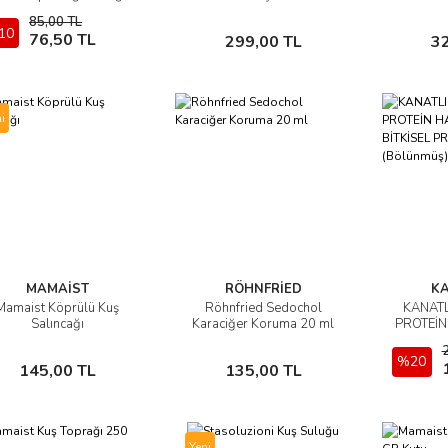
(Aparat Hediyeli)
85,00 TL
10
Sepete Ekle
Sepete Ekle
76,50 TL
299,00 TL
3
i
MAMAİST
RÖHNFRİED
KA
Mamaist Köprülü Kuş
Röhnfried Sedochol
KANATL
İncele
İncele
Salıncağı
Karaciğer Koruma 20 ml
PROTEİN
BİTKİSE
50 G
Sepete Ekle
Sepete Ekle
%20
145,00 TL
135,00 TL
Yeni