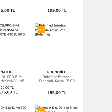
Sepete Ekle
Sepete Ekle
25,00 TL
199,00 TL
Yeni
NATLIOİL
RÖHNFRİED
IOİL PRO-B-/H
Röhnfried Entrobac
İncele
İncele
 HAYVANSAL VE
Probiyotik Katkısı 25 GR
L PROTEİN TOZU
(Bölünmüş)
220,00 TL
r (Bölünmüş)
Sepete Ekle
Sepete Ekle
176,00 TL
155,00 TL
Yeni