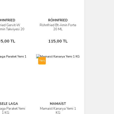
ÖHNFRİED
RÖHNFRİED
ried Gervit-W
Röhnfried Bt-Amin Forte
İncele
İncele
amin Takviyesi 20
20 ML
(Bölünmüş)
Sepete Ekle
Sepete Ekle
35,00 TL
115,00 TL
Yeni
SELE LAGA
MAMAİST
Laga Paraket Yemi
Mamaist Kanarya Yemi 1
İncele
İncele
1 KG
KG