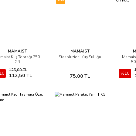
MAMAİST
MAMAİST
M
maist Kuş Toprağı 250
Stasoluzioni Kuş Suluğu
Mamaist
İncele
İncele
GR
50
125,00 TL
10
Sepete Ekle
Sepete Ekle
%10
112,50 TL
75,00 TL