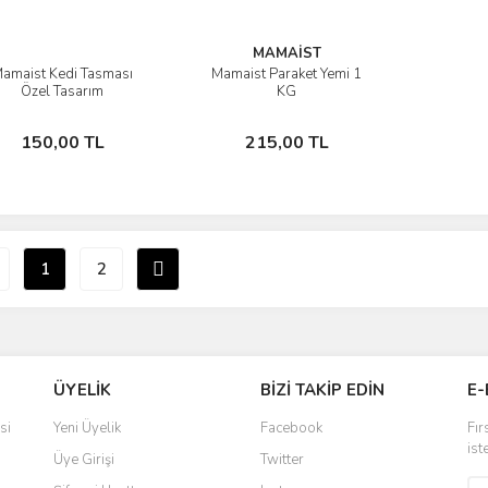
MAMAİST
amaist Kedi Tasması
Mamaist Paraket Yemi 1
İncele
İncele
Özel Tasarım
KG
Sepete Ekle
Sepete Ekle
150,00 TL
215,00 TL
1
2
ÜYELİK
BİZİ TAKİP EDİN
E-
si
Yeni Üyelik
Facebook
Fır
ist
Üye Girişi
Twitter