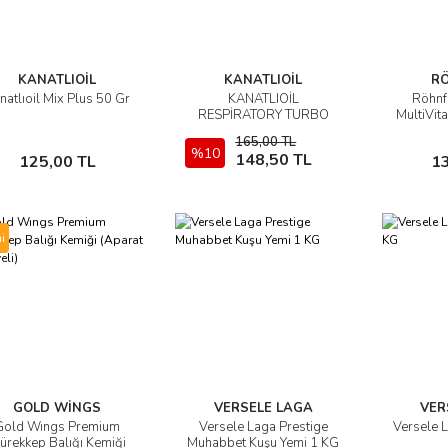
KANATLIOİL
KANATLIOİL
R
natlıoil Mix Plus 50 Gr
KANATLIOİL
Röhnf
İncele
İncele
RESPİRATORY TURBO
MultiVit
NEFES AÇICI 30 ML
ML
165,00 TL
(Bölünmüş)
Sepete Ekle
%10
Sepete Ekle
148,50 TL
125,00 TL
1
i
GOLD WİNGS
VERSELE LAGA
VER
Gold Wıngs Premium
Versele Laga Prestige
Versele 
İncele
İncele
ürekkep Balığı Kemiği
Muhabbet Kuşu Yemi 1 KG