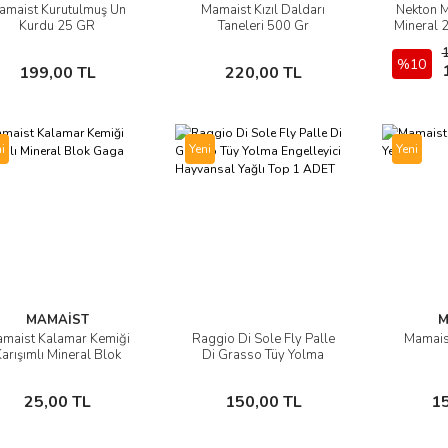
amaist Kurutulmuş Un
Mamaist Kızıl Daldarı
Nekton 
İncele
İncele
Kurdu 25 GR
Taneleri 500 Gr
Mineral 
Sepete Ekle
Sepete Ekle
%10
199,00 TL
220,00 TL
i
Yeni
Yeni
MAMAİST
M
maist Kalamar Kemiği
Raggio Di Sole Fly Palle
Mamaist
İncele
İncele
arışımlı Mineral Blok
Di Grasso Tüy Yolma
Gaga Taşı
Engelleyici Hayvansal
Yağlı Top 1 ADET
Sepete Ekle
Sepete Ekle
25,00 TL
150,00 TL
1