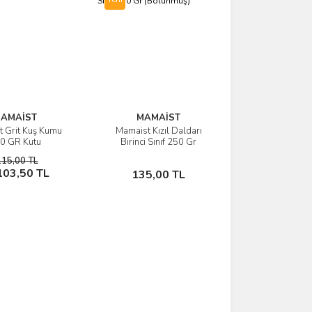
AMAİST
MAMAİST
 Grit Kuş Kumu
Mamaist Kızıl Daldarı
İncele
İncele
0 GR Kutu
Birinci Sınıf 250 Gr
(Bölünmüş)
115,00 TL
Sepete Ekle
Sepete Ekle
103,50 TL
135,00 TL