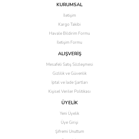
Bu ürüne ilk yorumu siz yapın!
KURUMSAL
tarafımıza iletebilirsiniz.
Görüş ve önerileriniz için teşekkür ederiz.
İletişim
Yorum Yaz
Kargo Takibi
Ürün resmi kalitesiz, bozuk veya görüntülenemiyor.
Havale Bildirim Formu
Ürün açıklamasında eksik bilgiler bulunuyor.
İletişim Formu
Ürün bilgilerinde hatalar bulunuyor.
Ürün fiyatı diğer sitelerden daha pahalı.
ALIŞVERİŞ
Bu ürüne benzer farklı alternatifler olmalı.
Mesafeli Satış Sözleşmesi
Gizlilik ve Güvenlik
İptal ve İade Şartları
Kişisel Veriler Politikası
Gönder
ÜYELİK
Yeni Üyelik
Üye Girişi
Şifremi Unuttum