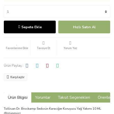
Sepete Ekle
Hızlı Satın Al
Tavsiye Et
Yorum Yaz
Ürün Paylaş :
Karşılaştır
Ürün Bilgisi
Yorumlar
Taksit Seçenekleri
Önerilerin
Tollisan Dr. Brockamp Sedosin Karaciğer Koruyucu Yağ Yakımı 10 ML
(Bölünmüş)