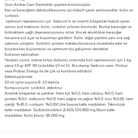
Ürün Amber Cam Damlalıklı şişelere bölünmüştür
Kan ve karaciğerin detoksifikasyonu için kükürt içeren aminoasitler, kolin ve
sorbitol
optimum rejenerasyon için. Sedosin'in en önemli bileşenleri kükürt içeren
amino asit metionin, kolin, sorbitol ve biraz kinolindir. Bunlar karaciğer ve
böbreklerin yağlı dejenerasyonunu önler. Ancak eksiklikleri karaciğer
hasarına yol açar ve büyümeyi geciktirir. Kolin, diğer şeylerin yanı sıra yağ
yakımını iyileştirir. Sorbitol, protein metabolizmasına müdahale eder ve
böylece kas büyümesini ve optimum tüy gelişimini destekler.
Kullanım talimatları:
Yarıştan sonra, üreme ve tüy dökümü sırasında hızlı rejenerasyon için 1 kg
yeme 10 gr APF 90 ile birlikte 10 ml Dr. Brockamp Sedosin verin. Probac
veya Probac Energy ile de çok iyi kombine edilebilir.
Kafeskuşlarında
50 ml içme suyuna 8- 10 damla
Kompozisyon: sorbitol, dekstroz,
Analitik bileşenler ve içerikler: Ham kül %0,0, ham selüloz %0,0, ham
protein %0,5, metiyonin %0,8, ham yağlar ve yağlar %0,0, lizin %0,00, nem
içeriği: %45,0, sodyum: %0,00/ Litre başına katkı maddeleri: Teknolojik
katkı maddeleri: Sorbitol/sorbitol (E420) 520.800 mg Besin katkı
maddeleri: Kolin klorür: 85.000 mg
Bu ürünün fiyat bilgisi, resim, ürün açıklamalarında ve diğer
konularda yetersiz gördüğünüz noktaları öneri formunu kullanarak