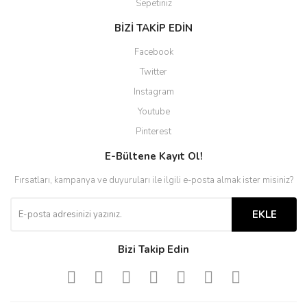
Sepetiniz
BİZİ TAKİP EDİN
Facebook
Twitter
Instagram
Youtube
Pinterest
E-Bültene Kayıt Ol!
Fırsatları, kampanya ve duyuruları ile ilgili e-posta almak ister misiniz?
EKLE
Bizi Takip Edin