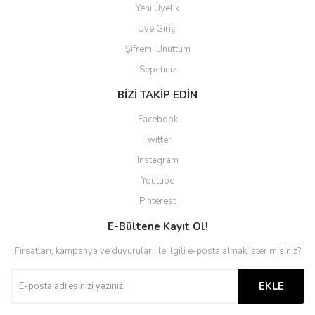
Yeni Üyelik
Üye Girişi
Şifremi Unuttum
Sepetiniz
BİZİ TAKİP EDİN
Facebook
Twitter
Instagram
Youtube
Pinterest
E-Bültene Kayıt Ol!
Fırsatları, kampanya ve duyuruları ile ilgili e-posta almak ister misiniz?
EKLE