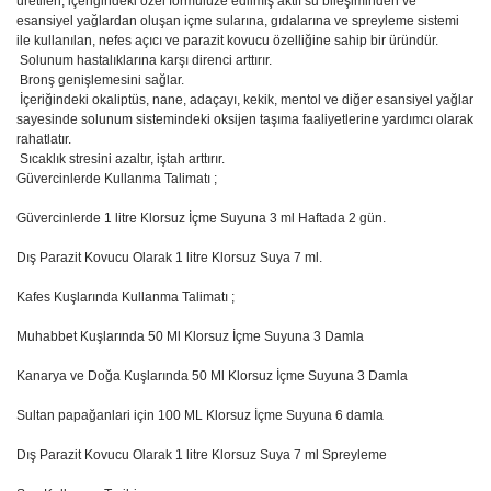
üretilen, içeriğindeki özel formülüze edilmiş aktif su bileşiminden ve
esansiyel yağlardan oluşan içme sularına, gıdalarına ve spreyleme sistemi
ile kullanılan, nefes açıcı ve parazit kovucu özelliğine sahip bir üründür.
Solunum hastalıklarına karşı direnci arttırır.
Bronş genişlemesini sağlar.
İçeriğindeki okaliptüs, nane, adaçayı, kekik, mentol ve diğer esansiyel yağlar
sayesinde solunum sistemindeki oksijen taşıma faaliyetlerine yardımcı olarak
rahatlatır.
Sıcaklık stresini azaltır, iştah arttırır.
Güvercinlerde Kullanma Talimatı ;
Güvercinlerde 1 litre Klorsuz İçme Suyuna 3 ml Haftada 2 gün.
Dış Parazit Kovucu Olarak 1 litre Klorsuz Suya 7 ml.
Kafes Kuşlarında Kullanma Talimatı ;
Muhabbet Kuşlarında 50 Ml Klorsuz İçme Suyuna 3 Damla
Kanarya ve Doğa Kuşlarında 50 Ml Klorsuz İçme Suyuna 3 Damla
Sultan papağanlari için 100 ML Klorsuz İçme Suyuna 6 damla
Dış Parazit Kovucu Olarak 1 litre Klorsuz Suya 7 ml Spreyleme