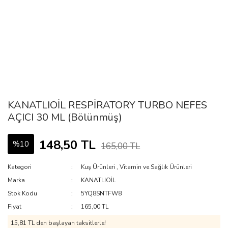
KANATLIOİL RESPİRATORY TURBO NEFES
AÇICI 30 ML (Bölünmüş)
148,50 TL
%10
165,00 TL
Kategori
Kuş Ürünleri
,
Vitamin ve Sağlık Ürünleri
Marka
KANATLIOİL
Stok Kodu
5YQ8SNTFW8
Fiyat
165,00 TL
15,81 TL den başlayan taksitlerle!