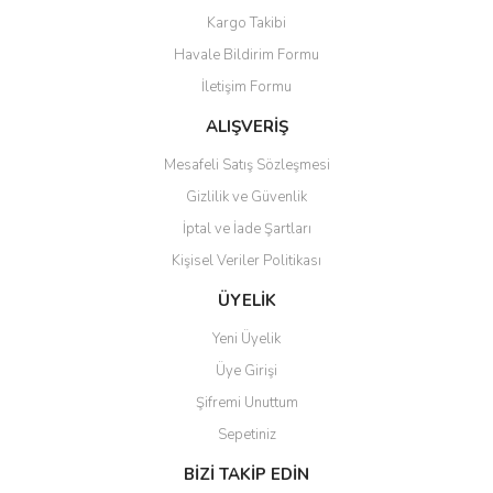
Yorum Yaz
Kargo Takibi
Ürün resmi kalitesiz, bozuk veya görüntülenemiyor.
Havale Bildirim Formu
Ürün açıklamasında eksik bilgiler bulunuyor.
İletişim Formu
Ürün bilgilerinde hatalar bulunuyor.
Ürün fiyatı diğer sitelerden daha pahalı.
ALIŞVERİŞ
Bu ürüne benzer farklı alternatifler olmalı.
Mesafeli Satış Sözleşmesi
Gizlilik ve Güvenlik
İptal ve İade Şartları
Kişisel Veriler Politikası
Gönder
ÜYELİK
Yeni Üyelik
Üye Girişi
Şifremi Unuttum
Sepetiniz
BİZİ TAKİP EDİN