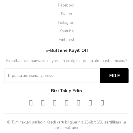
Facebook
Twitter
Instagram
Youtube
Pinterest
E-Bültene Kayıt Ol!
Fırsatları, kampanya ve duyuruları ile ilgili e-posta almak ister misiniz?
EKLE
Bizi Takip Edin
© Tüm hakları saklıdır. Kredi kartı bilgileriniz 256bit SSL sertifikası ile
korunmaktadır.