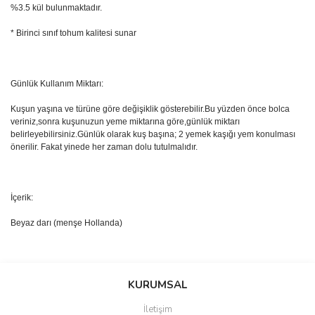
%3.5 kül bulunmaktadır.
* Birinci sınıf tohum kalitesi sunar
Günlük Kullanım Miktarı:
Kuşun yaşına ve türüne göre değişiklik gösterebilir.Bu yüzden önce bolca
veriniz,sonra kuşunuzun yeme miktarına göre,günlük miktarı
belirleyebilirsiniz.Günlük olarak kuş başına; 2 yemek kaşığı yem konulması
önerilir. Fakat yinede her zaman dolu tutulmalıdır.
İçerik:
Beyaz darı (menşe Hollanda)
Bu ürünün fiyat bilgisi, resim, ürün açıklamalarında ve diğer
konularda yetersiz gördüğünüz noktaları öneri formunu kullanarak
Bu ürüne ilk yorumu siz yapın!
KURUMSAL
tarafımıza iletebilirsiniz.
Görüş ve önerileriniz için teşekkür ederiz.
İletişim