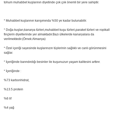
tohum muhabbet kuşlarının diyetinde çok çok önemli bir yere sahiptir.
* Muhabbet kuşlarının karışımında %50 ye kadar bulunabilir.
* Doğa kuşları,kanarya türleri,muhabbet kuşu türleri,paraket türleri ve ropikall
finçlerin diyetlerinde yer almaktadır.Bazı ülkelerde kanaryalara da
verilmektedir.(Örnek:Almanya)
* Özel içeriği sayesinde kuşlarınızın tüylerinin sağlıklı ve canlı görünmesini
sağlar.
* İçeriğinde barındırdığı besinler ile kuşunuzun yaşam kalitesini arttırır.
* İçeriğinde :
%73 karbonhidrat,
%13.5 protein
%6 lif
%4 yağ