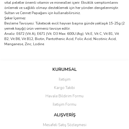
vital peletler önemli vitamin ve mineralleri içerir. Eksiklik semptomlarını
önlemek ve sağlıklı olmayı desteklemek için her yönden dengelenmiştir.
Sultan ve Cennet Papağanı için kullanabilirsiniz.
Şeker İçermez
Besleme Tavsiyesi: Tüketecek evcil hayvan başına günde yaklaşık 15-25g (2
yemek kaşığı) ürün vermeniz tavsiye edilir.
Analiz: E672 (Vit A), E671 (Vit. D3 Max: 600U.I/kg). Vit.E, Vit C, Vit B1, Vit
B2, Vit B6, Vit B12, Biotin, Pantothenic Acid, Folic Acid, Nicotinic Acid,
Manganese, Zinc, Lodine
Bu ürünün fiyat bilgisi, resim, ürün açıklamalarında ve diğer
konularda yetersiz gördüğünüz noktaları öneri formunu kullanarak
Bu ürüne ilk yorumu siz yapın!
KURUMSAL
tarafımıza iletebilirsiniz.
Görüş ve önerileriniz için teşekkür ederiz.
İletişim
Yorum Yaz
Kargo Takibi
Ürün resmi kalitesiz, bozuk veya görüntülenemiyor.
Havale Bildirim Formu
Ürün açıklamasında eksik bilgiler bulunuyor.
İletişim Formu
Ürün bilgilerinde hatalar bulunuyor.
Ürün fiyatı diğer sitelerden daha pahalı.
ALIŞVERİŞ
Bu ürüne benzer farklı alternatifler olmalı.
Mesafeli Satış Sözleşmesi