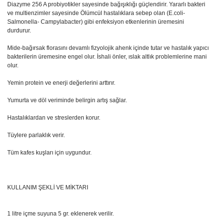
Diazyme 256 A probiyotikler sayesinde bağışıklığı güçlendirir. Yararlı bakteri
ve multienzimler sayesinde Ölümcül hastalıklara sebep olan (E.coli-
Salmonella- Campylabacter) gibi enfeksiyon etkenlerinin üremesini
durdurur.
Mide-bağırsak florasını devamlı fizyolojik ahenk içinde tutar ve hastalık yapıcı
bakterilerin üremesine engel olur. İshali önler, ıslak altlık problemlerine mani
olur.
Yemin protein ve enerji değerlerini arttırır.
Yumurta ve döl veriminde belirgin artış sağlar.
Hastalıklardan ve streslerden korur.
Tüylere parlaklık verir.
Tüm kafes kuşları için uygundur.
KULLANIM ŞEKLİ VE MİKTARI
1 litre içme suyuna 5 gr. eklenerek verilir.