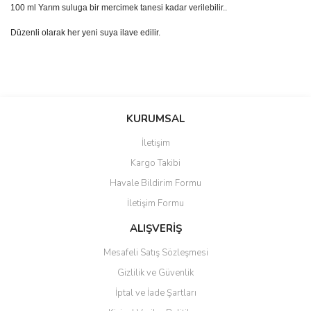
100 ml Yarım suluga bir mercimek tanesi kadar verilebilir..
Düzenli olarak her yeni suya ilave edilir.
Bu ürünün fiyat bilgisi, resim, ürün açıklamalarında ve diğer
konularda yetersiz gördüğünüz noktaları öneri formunu kullanarak
Bu ürüne ilk yorumu siz yapın!
KURUMSAL
tarafımıza iletebilirsiniz.
Görüş ve önerileriniz için teşekkür ederiz.
İletişim
Yorum Yaz
Kargo Takibi
Ürün resmi kalitesiz, bozuk veya görüntülenemiyor.
Havale Bildirim Formu
Ürün açıklamasında eksik bilgiler bulunuyor.
İletişim Formu
Ürün bilgilerinde hatalar bulunuyor.
Ürün fiyatı diğer sitelerden daha pahalı.
ALIŞVERİŞ
Bu ürüne benzer farklı alternatifler olmalı.
Mesafeli Satış Sözleşmesi
Gizlilik ve Güvenlik
İptal ve İade Şartları