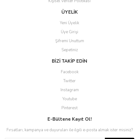
Kişisel Veriler Politikası
Gönder
ÜYELİK
Yeni Üyelik
Üye Girişi
Şifremi Unuttum
Sepetiniz
BİZİ TAKİP EDİN
Facebook
Twitter
Instagram
Youtube
Pinterest
E-Bültene Kayıt Ol!
Fırsatları, kampanya ve duyuruları ile ilgili e-posta almak ister misiniz?