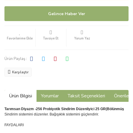
Gelince Haber Ver
Tavsiye Et
Yorum Yaz
Ürün Paylaş :
Karşılaştır
Ürün Bilgisi
Yorumlar
Taksit Seçenekleri
Önerilerin
Tarımsan Diyazm -256 Probiyotik Sindirim Düzenliyici 25 GR(Bölünmüş
Sindirim sistemini düzenler. Bağışıklık sistemini güçlendirir.
FAYDALARI