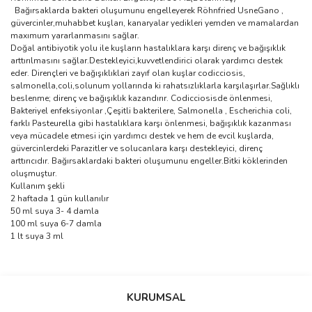
Bağırsaklarda bakteri oluşumunu engelleyerek Röhnfried UsneGano ,
güvercinler,muhabbet kuşları, kanaryalar yedikleri yemden ve mamalardan
maxımum yararlanmasını sağlar.
Doğal antibiyotik yolu ile kuşların hastalıklara karşı direnç ve bağışıklık
arttırılmasını sağlar.Destekleyici,kuvvetlendirici olarak yardımcı destek
eder. Dirençleri ve bağışıklıklari zayıf olan kuşlar codicciosis,
salmonella,coli,solunum yollarında ki rahatsızlıklarla karşılaşırlar.Sağlıklı
beslenme; direnç ve bağışıklık kazandırır. Codicciosisde önlenmesi,
Bakteriyel enfeksiyonlar ,Çeşitli bakterilere, Salmonella , Escherichia coli,
farklı Pasteurella gibi hastalıklara karşı önlenmesi, bağışıklık kazanması
veya mücadele etmesi için yardımcı destek ve hem de evcil kuşlarda,
güvercinlerdeki Parazitler ve solucanlara karşı destekleyici, direnç
arttırıcıdır. Bağırsaklardaki bakteri oluşumunu engeller.Bitki köklerinden
oluşmuştur.
Kullanım şekli
2 haftada 1 gün kullanılır
50 ml suya 3- 4 damla
100 ml suya 6-7 damla
1 lt suya 3 ml
Bu ürünün fiyat bilgisi, resim, ürün açıklamalarında ve diğer
konularda yetersiz gördüğünüz noktaları öneri formunu kullanarak
Bu ürüne ilk yorumu siz yapın!
KURUMSAL
tarafımıza iletebilirsiniz.
Görüş ve önerileriniz için teşekkür ederiz.