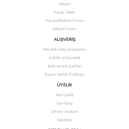
İletişim
Yorum Yaz
Kargo Takibi
Ürün resmi kalitesiz, bozuk veya görüntülenemiyor.
Havale Bildirim Formu
Ürün açıklamasında eksik bilgiler bulunuyor.
İletişim Formu
Ürün bilgilerinde hatalar bulunuyor.
Ürün fiyatı diğer sitelerden daha pahalı.
ALIŞVERİŞ
Bu ürüne benzer farklı alternatifler olmalı.
Mesafeli Satış Sözleşmesi
Gizlilik ve Güvenlik
İptal ve İade Şartları
Kişisel Veriler Politikası
Gönder
ÜYELİK
Yeni Üyelik
Üye Girişi
Şifremi Unuttum
Sepetiniz