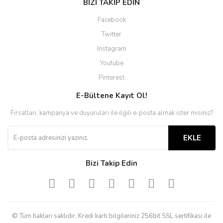
BİZİ TAKİP EDİN
Facebook
Twitter
Instagram
Youtube
Pinterest
E-Bültene Kayıt Ol!
Fırsatları, kampanya ve duyuruları ile ilgili e-posta almak ister misiniz?
EKLE
Bizi Takip Edin
© Tüm hakları saklıdır. Kredi kartı bilgileriniz 256bit SSL sertifikası ile