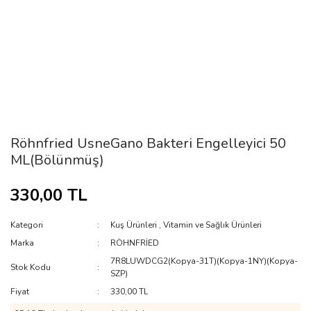
Röhnfried UsneGano Bakteri Engelleyici 50
ML(Bölünmüş)
330,00 TL
Kategori
Kuş Ürünleri
,
Vitamin ve Sağlık Ürünleri
Marka
RÖHNFRİED
7R8LUWDCG2(Kopya-31T)(Kopya-1NY)(Kopya-
Stok Kodu
SZP)
Fiyat
330,00 TL