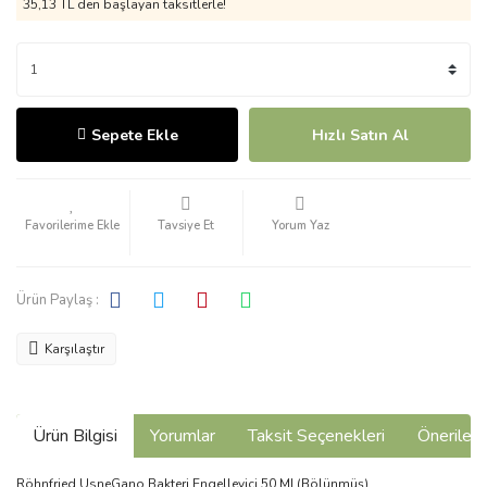
35,13 TL den başlayan taksitlerle!
Sepete Ekle
Hızlı Satın Al
Tavsiye Et
Yorum Yaz
Ürün Paylaş :
Karşılaştır
Ürün Bilgisi
Yorumlar
Taksit Seçenekleri
Önerilerin
Röhnfried UsneGano Bakteri Engelleyici 50 ML(Bölünmüş)