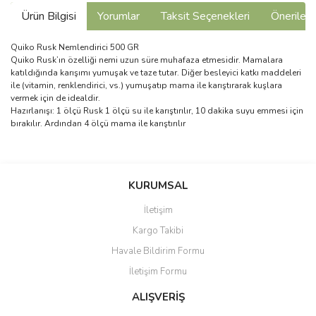
Ürün Bilgisi
Yorumlar
Taksit Seçenekleri
Önerilerin
Quiko Rusk Nemlendirici 500 GR
Quiko Rusk’ın özelliği nemi uzun süre muhafaza etmesidir. Mamalara
katıldığında karışımı yumuşak ve taze tutar. Diğer besleyici katkı maddeleri
ile (vitamin, renklendirici, vs.) yumuşatıp mama ile karıştırarak kuşlara
vermek için de idealdir.
Hazırlanışı: 1 ölçü Rusk 1 ölçü su ile karıştırılır, 10 dakika suyu emmesi için
bırakılır. Ardından 4 ölçü mama ile karıştırılır
Bu ürünün fiyat bilgisi, resim, ürün açıklamalarında ve diğer
konularda yetersiz gördüğünüz noktaları öneri formunu kullanarak
Bu ürüne ilk yorumu siz yapın!
KURUMSAL
tarafımıza iletebilirsiniz.
Görüş ve önerileriniz için teşekkür ederiz.
İletişim
Yorum Yaz
Kargo Takibi
Ürün resmi kalitesiz, bozuk veya görüntülenemiyor.
Havale Bildirim Formu
Ürün açıklamasında eksik bilgiler bulunuyor.
İletişim Formu
Ürün bilgilerinde hatalar bulunuyor.
Ürün fiyatı diğer sitelerden daha pahalı.
ALIŞVERİŞ
Bu ürüne benzer farklı alternatifler olmalı.