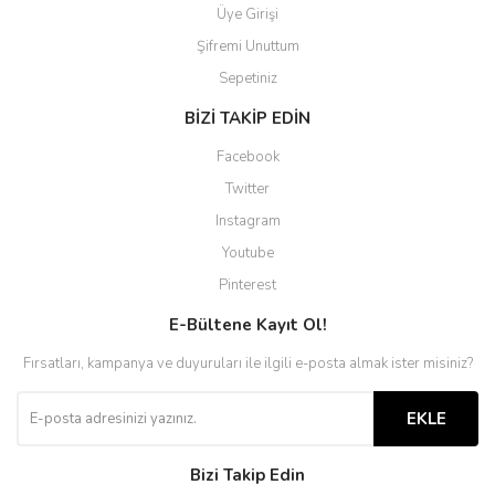
Üye Girişi
Şifremi Unuttum
Sepetiniz
BİZİ TAKİP EDİN
Facebook
Twitter
Instagram
Youtube
Pinterest
E-Bültene Kayıt Ol!
Fırsatları, kampanya ve duyuruları ile ilgili e-posta almak ister misiniz?
EKLE
Bizi Takip Edin