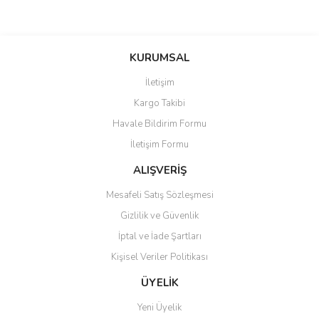
Bu ürünün fiyat bilgisi, resim, ürün açıklamalarında ve diğer
konularda yetersiz gördüğünüz noktaları öneri formunu kullanarak
Bu ürüne ilk yorumu siz yapın!
KURUMSAL
tarafımıza iletebilirsiniz.
Görüş ve önerileriniz için teşekkür ederiz.
İletişim
Yorum Yaz
Kargo Takibi
Ürün resmi kalitesiz, bozuk veya görüntülenemiyor.
Havale Bildirim Formu
Ürün açıklamasında eksik bilgiler bulunuyor.
İletişim Formu
Ürün bilgilerinde hatalar bulunuyor.
Ürün fiyatı diğer sitelerden daha pahalı.
ALIŞVERİŞ
Bu ürüne benzer farklı alternatifler olmalı.
Mesafeli Satış Sözleşmesi
Gizlilik ve Güvenlik
İptal ve İade Şartları
Kişisel Veriler Politikası
Gönder
ÜYELİK
Yeni Üyelik