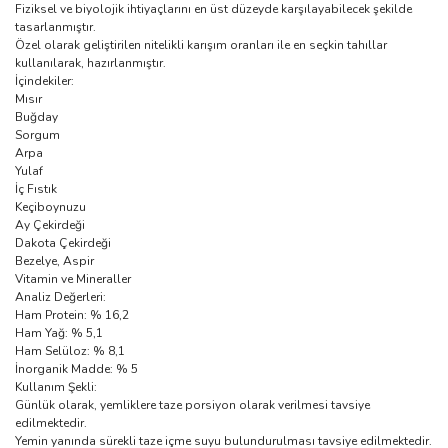
Fiziksel ve biyolojik ihtiyaçlarını en üst düzeyde karşılayabilecek şekilde
tasarlanmıştır.
Özel olarak geliştirilen nitelikli karışım oranları ile en seçkin tahıllar
kullanılarak, hazırlanmıştır.
İçindekiler:
Mısır
Buğday
Sorgum
Arpa
Yulaf
İç Fıstık
Keçiboynuzu
Ay Çekirdeği
Dakota Çekirdeği
Bezelye, Aspir
Vitamin ve Mineraller
Analiz Değerleri:
Ham Protein: % 16,2
Ham Yağ: % 5,1
Ham Selüloz: % 8,1
İnorganik Madde: % 5
Kullanım Şekli:
Günlük olarak, yemliklere taze porsiyon olarak verilmesi tavsiye
edilmektedir.
Yemin yanında sürekli taze içme suyu bulundurulması tavsiye edilmektedir.