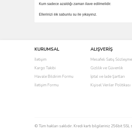
Kum sadece azaldığı zaman ilave edilmelidir.
Ellerinizi ılık sabunlu su ile yıkayınız.
Bu ürünün fiyat bilgisi, resim, ürün açıklamalarında 
Görüş ve önerileriniz için teşekkür ederiz.
KURUMSAL
ALIŞVERİŞ
Ürün resmi kalitesiz, bozuk veya görüntülenemiyo
Ürün açıklamasında eksik bilgiler bulunuyor.
İletişim
Mesafeli Satış Sözleşme
Ürün bilgilerinde hatalar bulunuyor.
Kargo Takibi
Gizlilik ve Güvenlik
Ürün fiyatı diğer sitelerden daha pahalı.
Havale Bildirim Formu
İptal ve İade Şartları
Bu ürüne benzer farklı alternatifler olmalı.
İletişim Formu
Kişisel Veriler Politikası
© Tüm hakları saklıdır. Kredi kartı bilgileriniz 256bit SSL 