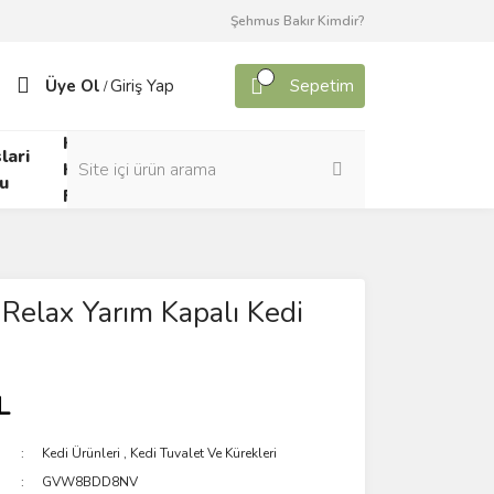
Şehmus Bakır Kimdir?
Üye Ol
Giriş Yap
Sepetim
/
Kafes
lari
Canlı
Kuşları
u
Yem
Forumu
Relax Yarım Kapalı Kedi
L
Kedi Ürünleri
,
Kedi Tuvalet Ve Kürekleri
GVW8BDD8NV