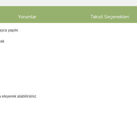
Yorumlar
Taksit Seçenekleri
yca yapılır.
rak
.
a eleyerek alabilirsiniz.