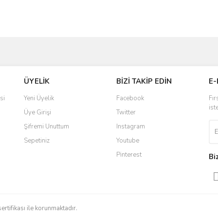
ve diğer konularda yetersiz gördüğünüz noktaları öneri formunu kullanarak taraf
Bu ürüne ilk yorumu siz yapın!
ÜYELİK
BİZİ TAKİP EDİN
E-
r.
Yorum Yaz
si
Yeni Üyelik
Facebook
Fır
ist
Üye Girişi
Twitter
Şifremi Unuttum
Instagram
Sepetiniz
Youtube
Pinterest
Bi
Gönder
sertifikası ile korunmaktadır.