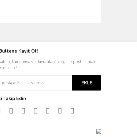
ımıza iletebilirsiniz.
Bültene Kayıt Ol!
satları, kampanya ve duyuruları ile ilgili e-posta almak
er misiniz?
EKLE
zi Takip Edin