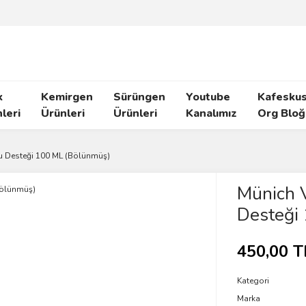
k
Kemirgen
Sürüngen
Youtube
Kafeskus
leri
Ürünleri
Ürünleri
Kanalımız
Org Bloğ
u Desteği 100 ML (Bölünmüş)
Münich 
Desteği
450,00 T
Kategori
Marka