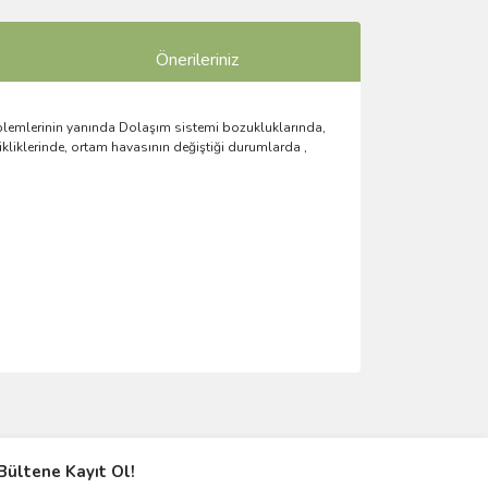
Önerileriniz
roblemlerinin yanında Dolaşım sistemi bozukluklarında,
kliklerinde, ortam havasının değiştiği durumlarda ,
ımıza iletebilirsiniz.
Bültene Kayıt Ol!