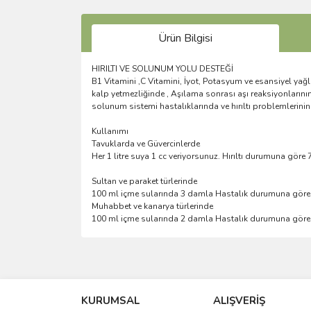
Ürün Bilgisi
HIRILTI VE SOLUNUM YOLU DESTEĞİ
B1 Vitamini ,C Vitamini, İyot, Potasyum ve esansiyel yağ
kalp yetmezliğinde , Aşılama sonrası aşı reaksiyonlarını
solunum sistemi hastalıklarında ve hırıltı problemlerinin
Kullanımı
Tavuklarda ve Güvercinlerde
Her 1 litre suya 1 cc veriyorsunuz. Hırıltı durumuna göre 
Sultan ve paraket türlerinde
100 ml içme sularında 3 damla Hastalık durumuna göre h
Muhabbet ve kanarya türlerinde
100 ml içme sularında 2 damla Hastalık durumuna göre h
Bu ürünün fiyat bilgisi, resim, ürün açıklamalarında 
Görüş ve önerileriniz için teşekkür ederiz.
KURUMSAL
ALIŞVERİŞ
Ürün resmi kalitesiz, bozuk veya görüntülenemiyo