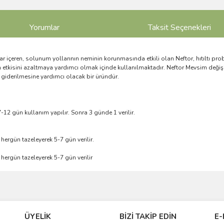
Yorumlar
Taksit Seçenekleri
lar içeren, solunum yollarının neminin korunmasında etkili olan Neftor, hıtıltı p
n etkisini azaltmaya yardımcı olmak içinde kullanılmaktadır. Neftor Mevsim değişi
 giderilmesine yardımcı olacak bir üründür.
7-12 gün kullanım yapılır. Sonra 3 günde 1 verilir.
ergün tazeleyerek 5-7 gün verilir.
ergün tazeleyerek 5-7 gün verilir
ve diğer konularda yetersiz gördüğünüz noktaları öneri formunu kullanarak taraf
Bu ürüne ilk yorumu siz yapın!
ÜYELİK
BİZİ TAKİP EDİN
E-
r.