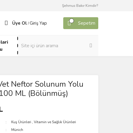
Şehmus Bakır Kimdir?
Üye Ol
Giriş Yap
Sepetim
/
Kafes
lari
Canlı
Kuşları
u
Yem
Forumu
Vet Neftor Solunum Yolu
 100 ML (Bölünmüş)
L
Kuş Ürünleri
,
Vitamin ve Sağlık Ürünleri
Münich