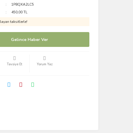
1P8QXA2LC5
450,00 TL
ayan taksitlerle!
Gelince Haber Ver
Tavsiye Et
Yorum Yaz