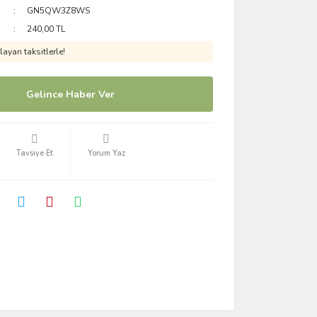
GN5QW3Z8WS
240,00 TL
ayan taksitlerle!
Gelince Haber Ver
Tavsiye Et
Yorum Yaz