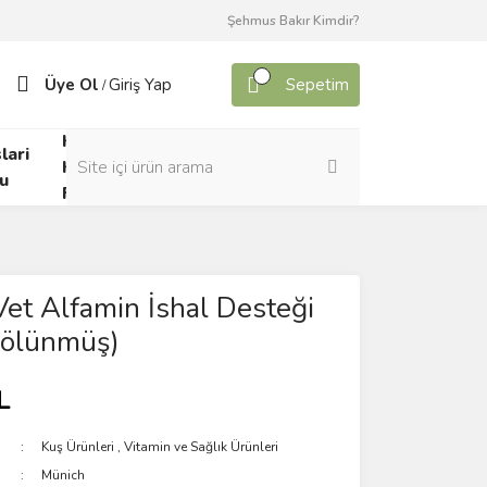
Şehmus Bakır Kimdir?
Üye Ol
Giriş Yap
Sepetim
/
Kafes
lari
Canlı
Kuşları
u
Yem
Forumu
et Alfamin İshal Desteği
ölünmüş)
L
Kuş Ürünleri
,
Vitamin ve Sağlık Ürünleri
Münich