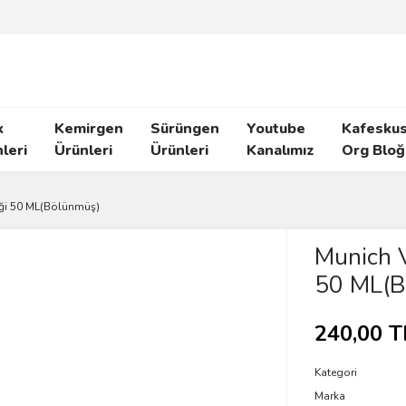
k
Kemirgen
Sürüngen
Youtube
Kafeskus
leri
Ürünleri
Ürünleri
Kanalımız
Org Bloğ
eği 50 ML(Bölünmüş)
Munich V
50 ML(B
240,00 T
Kategori
Marka