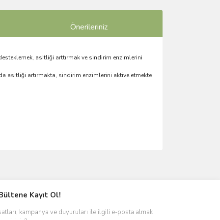
Önerileriniz
desteklemek, asitliği arttırmak ve sindirim enzimlerini
asitliği artırmakta, sindirim enzimlerini aktive etmekte
ımıza iletebilirsiniz.
Bültene Kayıt Ol!
satları, kampanya ve duyuruları ile ilgili e-posta almak