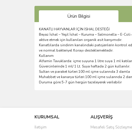
Ürün Bilgisi
KANATLI HAYVANLAR İÇİN İSHAL DESTEĞİ
Beyaz İshal – Yeşil İshal – Kuruma – Salmonella – E-Coli gi
aktive etmek için kullanılan organik asit karışımıdır.
Kanatlılarda sindirim kanalındaki patojenlerin kontrol ed
ve normal bakteriyel florayı desteklemektedir.
Kullanım
Alfamin Tavuklarda: içme suyuna 1 litre suya 1 ml katıla
Güvercinlerinde 1 ml/ 1 Lt. Suya haftada 2 gün kullanılır.
Sultan ve paraket türleri:100 ml içme sularında 3 damla
Muhabbet ve kanarya türleri:100 ml içme sularında 2 d
Duruma göre 5-7 gün hergün tazeleyerek verilebilir
Bu ürünün fiyat bilgisi, resim, ürün açıklamalarında 
Görüş ve önerileriniz için teşekkür ederiz.
KURUMSAL
ALIŞVERİŞ
Ürün resmi kalitesiz, bozuk veya görüntülenemiyo
Ürün açıklamasında eksik bilgiler bulunuyor.
İletişim
Mesafeli Satış Sözleşme