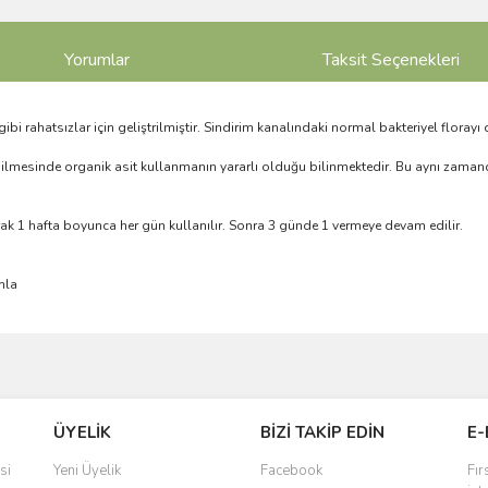
Yorumlar
Taksit Seçenekleri
bi rahatsızlar için geliştrilmiştir. Sindirim kanalındaki normal bakteriyel florayı 
ilmesinde organik asit kullanmanın yararlı olduğu bilinmektedir. Bu aynı zamanda 
rak 1 hafta boyunca her gün kullanılır. Sonra 3 günde 1 vermeye devam edilir.
amla
ve diğer konularda yetersiz gördüğünüz noktaları öneri formunu kullanarak taraf
Bu ürüne ilk yorumu siz yapın!
ÜYELİK
BİZİ TAKİP EDİN
E-
r.
Yorum Yaz
si
Yeni Üyelik
Facebook
Fır