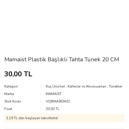
Mamaist Plastik Başlıklı Tahta Tünek 20 CM
30,00 TL
Kategori
Kuş Ürünleri
,
Kafesler ve Aksesuarları
,
Tünekler
Marka
MAMAİST
Stok Kodu
VQBMA8DM2C
Fiyat
30,00 TL
3,19 TL den başlayan taksitlerle!