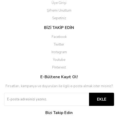
Üye Girişi
Şifremi Unuttum
Sepetiniz
BİZİ TAKİP EDİN
Facebook
Twitter
Instagram
Youtube
Pinterest
E-Bültene Kayıt Ol!
Fırsatları, kampanya ve duyuruları ile ilgili e-posta almak ister misiniz?
EKLE
Bizi Takip Edin