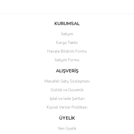
Bu ürünün fiyat bilgisi, resim, ürün açıklamalarında ve diğer
konularda yetersiz gördüğünüz noktaları öneri formunu kullanarak
Bu ürüne ilk yorumu siz yapın!
KURUMSAL
tarafımıza iletebilirsiniz.
Görüş ve önerileriniz için teşekkür ederiz.
İletişim
Yorum Yaz
Kargo Takibi
Ürün resmi kalitesiz, bozuk veya görüntülenemiyor.
Havale Bildirim Formu
Ürün açıklamasında eksik bilgiler bulunuyor.
İletişim Formu
Ürün bilgilerinde hatalar bulunuyor.
Ürün fiyatı diğer sitelerden daha pahalı.
ALIŞVERİŞ
Bu ürüne benzer farklı alternatifler olmalı.
Mesafeli Satış Sözleşmesi
Gizlilik ve Güvenlik
İptal ve İade Şartları
Kişisel Veriler Politikası
Gönder
ÜYELİK
Yeni Üyelik