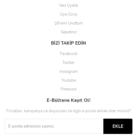
Yeni Üyelik
Üye Girişi
Şifremi Unuttum
Sepetiniz
BİZİ TAKİP EDİN
Facebook
Twitter
Instagram
Youtube
Pinterest
E-Bültene Kayıt Ol!
Fırsatları, kampanya ve duyuruları ile ilgili e-posta almak ister misiniz?
EKLE