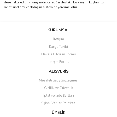
dezenfekte edilmiş karışımdır.Karaciğer destekli bu karışım kuşlarınızın
rahat sindirimi ve dolaşım sistemine yardımcı olur.
Bu ürünün fiyat bilgisi, resim, ürün açıklamalarında ve diğer
konularda yetersiz gördüğünüz noktaları öneri formunu kullanarak
Bu ürüne ilk yorumu siz yapın!
KURUMSAL
tarafımıza iletebilirsiniz.
Görüş ve önerileriniz için teşekkür ederiz.
İletişim
Yorum Yaz
Kargo Takibi
Ürün resmi kalitesiz, bozuk veya görüntülenemiyor.
Havale Bildirim Formu
Ürün açıklamasında eksik bilgiler bulunuyor.
İletişim Formu
Ürün bilgilerinde hatalar bulunuyor.
Ürün fiyatı diğer sitelerden daha pahalı.
ALIŞVERİŞ
Bu ürüne benzer farklı alternatifler olmalı.
Mesafeli Satış Sözleşmesi
Gizlilik ve Güvenlik
İptal ve İade Şartları
Kişisel Veriler Politikası
Gönder
ÜYELİK