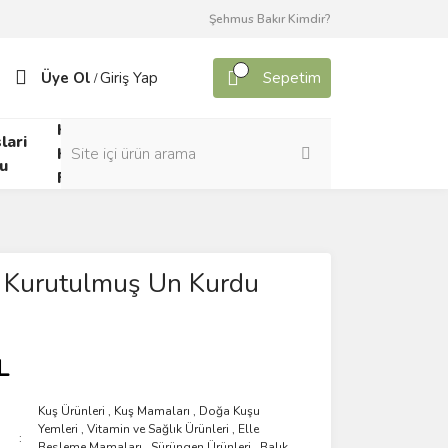
Şehmus Bakır Kimdir?
Üye Ol
Giriş Yap
Sepetim
/
Kafes
lari
Canlı
Kuşları
u
Yem
Forumu
 Kurutulmuş Un Kurdu
L
Kuş Ürünleri
,
Kuş Mamaları
,
Doğa Kuşu
Yemleri
,
Vitamin ve Sağlık Ürünleri
,
Elle
Besleme Mamaları
,
Sürüngen Ürünleri
,
Balık