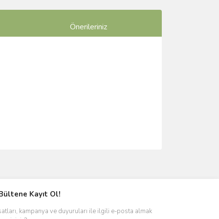
Önerileriniz
ımıza iletebilirsiniz.
Bültene Kayıt Ol!
satları, kampanya ve duyuruları ile ilgili e-posta almak