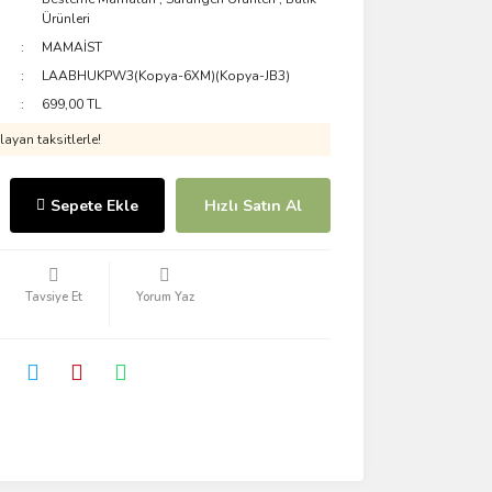
Ürünleri
MAMAİST
LAABHUKPW3(Kopya-6XM)(Kopya-JB3)
699,00 TL
ayan taksitlerle!
Sepete Ekle
Hızlı Satın Al
Tavsiye Et
Yorum Yaz