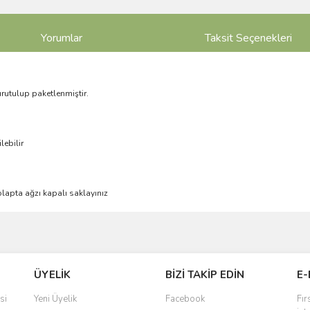
Yorumlar
Taksit Seçenekleri
urutulup paketlenmiştir.
lebilir
lapta ağzı kapalı saklayınız
ve diğer konularda yetersiz gördüğünüz noktaları öneri formunu kullanarak taraf
Bu ürüne ilk yorumu siz yapın!
ÜYELİK
BİZİ TAKİP EDİN
E-
r.
Yorum Yaz
si
Yeni Üyelik
Facebook
Fır