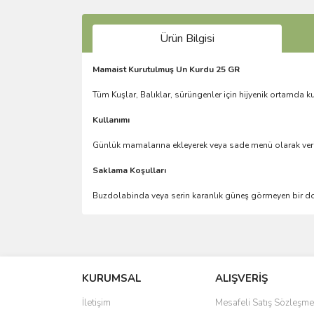
Ürün Bilgisi
Mamaist Kurutulmuş Un Kurdu 25 GR
Tüm Kuşlar, Balıklar, sürüngenler için hijyenik ortamda k
Kullanımı
Günlük mamalarına ekleyerek veya sade menü olarak veri
Saklama Koşulları
Buzdolabinda veya serin karanlık güneş görmeyen bir do
Bu ürünün fiyat bilgisi, resim, ürün açıklamalarında 
Görüş ve önerileriniz için teşekkür ederiz.
KURUMSAL
ALIŞVERİŞ
Ürün resmi kalitesiz, bozuk veya görüntülenemiyo
Ürün açıklamasında eksik bilgiler bulunuyor.
İletişim
Mesafeli Satış Sözleşme