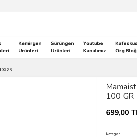
k
Kemirgen
Sürüngen
Youtube
Kafeskus
leri
Ürünleri
Ürünleri
Kanalımız
Org Bloğ
 100 GR
Mamaist
100 GR
699,00 T
Kategori