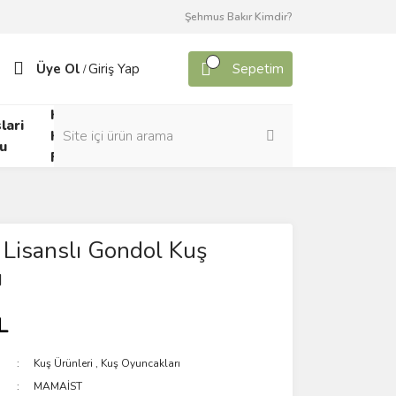
Şehmus Bakır Kimdir?
Üye Ol
Giriş Yap
Sepetim
/
Kafes
lari
Canlı
Kuşları
u
Yem
Forumu
Lisanslı Gondol Kuş
ı
L
Kuş Ürünleri
,
Kuş Oyuncakları
MAMAİST