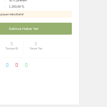
977C2K4PBH
1.250,00 TL
layan taksitlerle!
Gelince Haber Ver
Tavsiye Et
Yorum Yaz