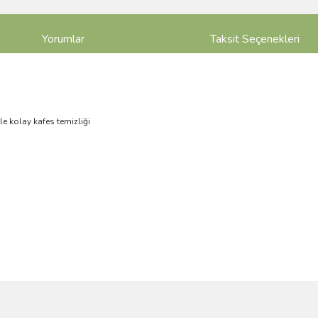
Yorumlar
Taksit Seçenekleri
le kolay kafes temizliği
ve diğer konularda yetersiz gördüğünüz noktaları öneri formunu kullanarak taraf