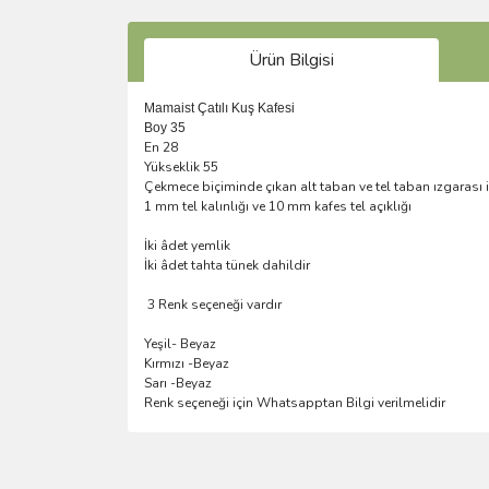
Ürün Bilgisi
Mamaist Çatılı Kuş Kafesi
Boy 35
En 28
Yükseklik 55
Çekmece biçiminde çıkan alt taban ve tel taban ızgarası i
1 mm tel kalınlığı ve 10 mm kafes tel açıklığı
İki âdet yemlik
İki âdet tahta tünek dahildir
3 Renk seçeneği vardır
Yeşil- Beyaz
Kırmızı -Beyaz
Sarı -Beyaz
Renk seçeneği için Whatsapptan Bilgi verilmelidir
Bu ürünün fiyat bilgisi, resim, ürün açıklamalarında 
Görüş ve önerileriniz için teşekkür ederiz.