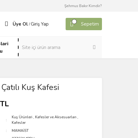
Şehmus Bakır Kimdir?
Üye Ol
Giriş Yap
Sepetim
/
Kafes
lari
Canlı
Kuşları
u
Yem
Forumu
Çatılı Kuş Kafesi
 TL
Kuş Ürünleri
,
Kafesler ve Aksesuarları
,
Kafesler
MAMAİST