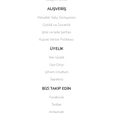
Ürün bilgilerinde hatalar bulunuyor.
Ürün fiyatı diğer sitelerden daha pahalı.
ALIŞVERİŞ
Bu ürüne benzer farklı alternatifler olmalı.
Mesafeli Satış Sözleşmesi
Gizlilik ve Güvenlik
İptal ve İade Şartları
Kişisel Veriler Politikası
Gönder
ÜYELİK
Yeni Üyelik
Üye Girişi
Şifremi Unuttum
Sepetiniz
BİZİ TAKİP EDİN
Facebook
Twitter
Instagram