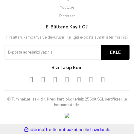
Youtube
Pinterest
E-Bültene Kayıt Ol!
Fırsatları, kampanya ve duyuruları ile ilgili e-posta almak ister misiniz?
EKLE
Bizi Takip Edin
© Tüm hakları saklıdır. Kredi kartı bilgileriniz 256bit SSL sertifikası ile
korunmaktadır.
ile
ideasoft
e-