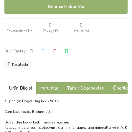
Gelince Haber Ver
Tavsiye Et
Yorum Yaz
Ürün Paylaş :
Karşılaştır
Ürün Bilgisi
Yorumlar
Taksit Seçenekleri
Önerilerin
Kuşlar İçin Doğal Dağ Kekik 50 Gr
Cam kavanozda Bölünmüştür.
Doğal dağ kekiği katkı maddesi içermez.
Kalsiyum, selenyum, potasyum, demir, manganez gibi mineraller ve E, A, K