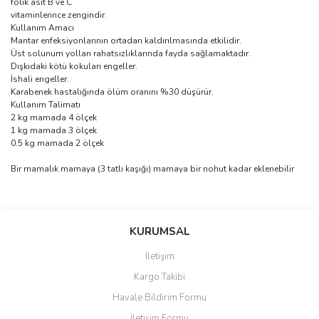
folik asit B ve C
vitaminlerince zengindir.
Kullanım Amacı
Mantar enfeksiyonlarının ortadan kaldırılmasında etkilidir.
Üst solunum yolları rahatsızlıklarında fayda sağlamaktadır.
Dışkıdaki kötü kokuları engeller.
İshali engeller.
Karabenek hastalığında ölüm oranını %30 düşürür.
Kullanım Talimatı
2 kg mamada 4 ölçek
1 kg mamada 3 ölçek
0.5 kg mamada 2 ölçek
Bir mamalık mamaya (3 tatlı kaşığı) mamaya bir nohut kadar eklenebilir
Bu ürünün fiyat bilgisi, resim, ürün açıklamalarında ve diğer
konularda yetersiz gördüğünüz noktaları öneri formunu kullanarak
Bu ürüne ilk yorumu siz yapın!
KURUMSAL
tarafımıza iletebilirsiniz.
Görüş ve önerileriniz için teşekkür ederiz.
İletişim
Yorum Yaz
Kargo Takibi
Ürün resmi kalitesiz, bozuk veya görüntülenemiyor.
Havale Bildirim Formu
Ürün açıklamasında eksik bilgiler bulunuyor.
İletişim Formu