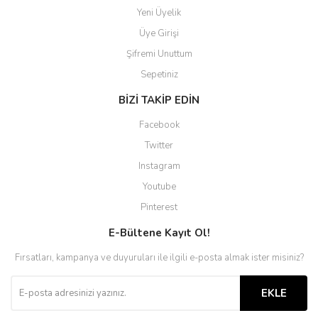
Yeni Üyelik
Üye Girişi
Şifremi Unuttum
Sepetiniz
BİZİ TAKİP EDİN
Facebook
Twitter
Instagram
Youtube
Pinterest
E-Bültene Kayıt Ol!
Fırsatları, kampanya ve duyuruları ile ilgili e-posta almak ister misiniz?
EKLE