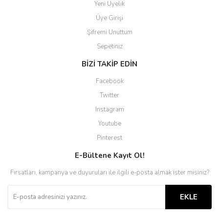
Yeni Üyelik
Üye Girişi
Şifremi Unuttum
Sepetiniz
BİZİ TAKİP EDİN
Facebook
Twitter
Instagram
Youtube
Pinterest
E-Bültene Kayıt Ol!
Fırsatları, kampanya ve duyuruları ile ilgili e-posta almak ister misiniz?
EKLE