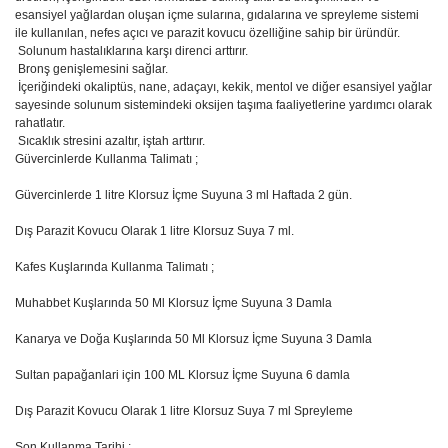
esansiyel yağlardan oluşan içme sularına, gıdalarına ve spreyleme sistemi
ile kullanılan, nefes açıcı ve parazit kovucu özelliğine sahip bir üründür.
Solunum hastalıklarına karşı direnci arttırır.
Bronş genişlemesini sağlar.
İçeriğindeki okaliptüs, nane, adaçayı, kekik, mentol ve diğer esansiyel yağlar
sayesinde solunum sistemindeki oksijen taşıma faaliyetlerine yardımcı olarak
rahatlatır.
Sıcaklık stresini azaltır, iştah arttırır.
Güvercinlerde Kullanma Talimatı ;
Güvercinlerde 1 litre Klorsuz İçme Suyuna 3 ml Haftada 2 gün.
Dış Parazit Kovucu Olarak 1 litre Klorsuz Suya 7 ml.
Kafes Kuşlarında Kullanma Talimatı ;
Muhabbet Kuşlarında 50 Ml Klorsuz İçme Suyuna 3 Damla
Kanarya ve Doğa Kuşlarında 50 Ml Klorsuz İçme Suyuna 3 Damla
Sultan papağanlari için 100 ML Klorsuz İçme Suyuna 6 damla
Dış Parazit Kovucu Olarak 1 litre Klorsuz Suya 7 ml Spreyleme
Son Kullanma Tarihi ;