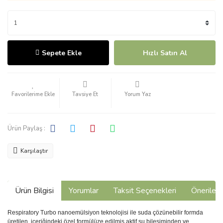
Sepete Ekle
Hızlı Satın Al
Tavsiye Et
Yorum Yaz
Ürün Paylaş :
Karşılaştır
Ürün Bilgisi
Yorumlar
Taksit Seçenekleri
Önerilerin
Respiratory Turbo nanoemülsiyon teknolojisi ile suda çözünebilir formda
üretilen, içeriğindeki özel formülüze edilmiş aktif su bileşiminden ve