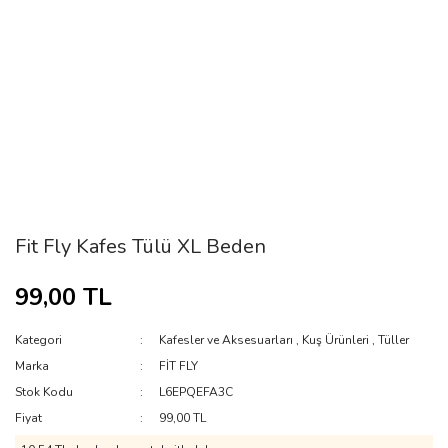
Fit Fly Kafes Tülü XL Beden
99,00 TL
Kategori
Kafesler ve Aksesuarları
,
Kuş Ürünleri
,
Tüller
Marka
FİT FLY
Stok Kodu
L6EPQEFA3C
Fiyat
99,00 TL