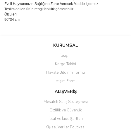
Evcil Hayvanınızın Sağlığına Zarar Verecek Madde İçermez
Teslim edilen ürün rengi farklılık gösterebilir
Ölçüleri
90*34 cm
Bu ürünün fiyat bilgisi, resim, ürün açıklamalarında ve diğer
konularda yetersiz gördüğünüz noktaları öneri formunu kullanarak
Bu ürüne ilk yorumu siz yapın!
KURUMSAL
tarafımıza iletebilirsiniz.
Görüş ve önerileriniz için teşekkür ederiz.
İletişim
Yorum Yaz
Kargo Takibi
Ürün resmi kalitesiz, bozuk veya görüntülenemiyor.
Havale Bildirim Formu
Ürün açıklamasında eksik bilgiler bulunuyor.
İletişim Formu
Ürün bilgilerinde hatalar bulunuyor.
Ürün fiyatı diğer sitelerden daha pahalı.
ALIŞVERİŞ
Bu ürüne benzer farklı alternatifler olmalı.
Mesafeli Satış Sözleşmesi
Gizlilik ve Güvenlik
İptal ve İade Şartları
Kişisel Veriler Politikası