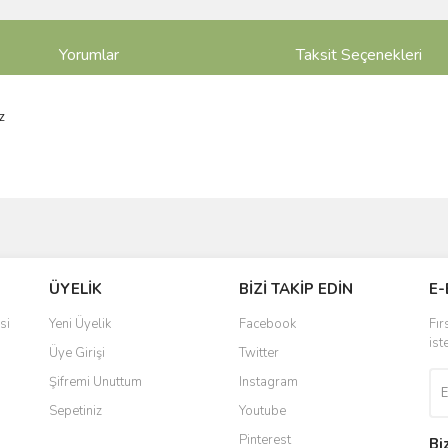
Yorumlar
Taksit Seçenekleri
z
ve diğer konularda yetersiz gördüğünüz noktaları öneri formunu kullanarak taraf
Bu ürüne ilk yorumu siz yapın!
ÜYELİK
BİZİ TAKİP EDİN
E-
r.
Yorum Yaz
si
Yeni Üyelik
Facebook
Fır
ist
Üye Girişi
Twitter
Şifremi Unuttum
Instagram
Sepetiniz
Youtube
Pinterest
Bi