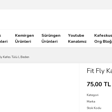
k
Kemirgen
Sürüngen
Youtube
Kafeskus
leri
Ürünleri
Ürünleri
Kanalımız
Org Bloğ
Fly Kafes Tülü L Beden
Fit Fly 
75,00 TL
Kategori
Marka
Stok Kodu