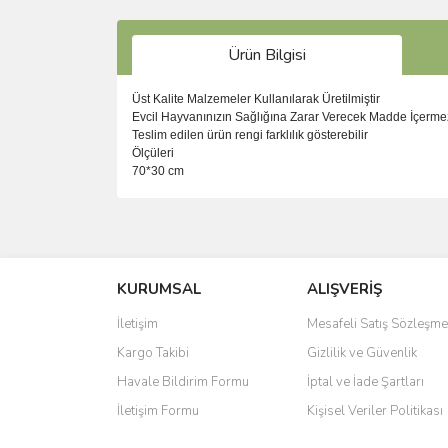
Ürün Bilgisi
Üst Kalite Malzemeler Kullanılarak Üretilmiştir
Evcil Hayvanınızın Sağlığına Zarar Verecek Madde İçerme
Teslim edilen ürün rengi farklılık gösterebilir
Ölçüleri
70*30 cm
Bu ürünün fiyat bilgisi, resim, ürün açıklamalarında 
Görüş ve önerileriniz için teşekkür ederiz.
KURUMSAL
ALIŞVERİŞ
Ürün resmi kalitesiz, bozuk veya görüntülenemiyo
Ürün açıklamasında eksik bilgiler bulunuyor.
İletişim
Mesafeli Satış Sözleşme
Ürün bilgilerinde hatalar bulunuyor.
Kargo Takibi
Gizlilik ve Güvenlik
Ürün fiyatı diğer sitelerden daha pahalı.
Havale Bildirim Formu
İptal ve İade Şartları
Bu ürüne benzer farklı alternatifler olmalı.
İletişim Formu
Kişisel Veriler Politikası