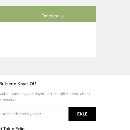
Önerileriniz
ımıza iletebilirsiniz.
Bültene Kayıt Ol!
satları, kampanya ve duyuruları ile ilgili e-posta almak
er misiniz?
EKLE
zi Takip Edin