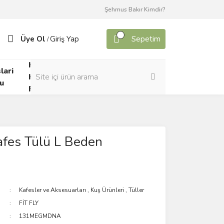
Şehmus Bakır Kimdir?
Üye Ol
Giriş Yap
Sepetim
/
Kafes
lari
Canlı
Kuşları
u
Yem
Forumu
Kafes Tülü L Beden
Kafesler ve Aksesuarları
,
Kuş Ürünleri
,
Tüller
FİT FLY
131MEGMDNA