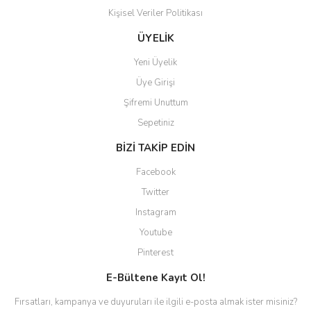
Kişisel Veriler Politikası
Gönder
ÜYELİK
Yeni Üyelik
Üye Girişi
Şifremi Unuttum
Sepetiniz
BİZİ TAKİP EDİN
Facebook
Twitter
Instagram
Youtube
Pinterest
E-Bültene Kayıt Ol!
Fırsatları, kampanya ve duyuruları ile ilgili e-posta almak ister misiniz?