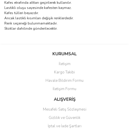
Kafes etrafında alttan geçirilerek kullanılır.
Lastikli oluşu sayesinde kafesten kaymaz.
Kafes tülleri beyazdır.
Ancak lastikli kısımları değişik renklerdedir.
Renk seçeneği bulunmamaktadır.
Stoklar dahilinde gönderilecektir.
Bu ürünün fiyat bilgisi, resim, ürün açıklamalarında ve diğer
konularda yetersiz gördüğünüz noktaları öneri formunu kullanarak
Bu ürüne ilk yorumu siz yapın!
KURUMSAL
tarafımıza iletebilirsiniz.
Görüş ve önerileriniz için teşekkür ederiz.
İletişim
Yorum Yaz
Kargo Takibi
Ürün resmi kalitesiz, bozuk veya görüntülenemiyor.
Havale Bildirim Formu
Ürün açıklamasında eksik bilgiler bulunuyor.
İletişim Formu
Ürün bilgilerinde hatalar bulunuyor.
Ürün fiyatı diğer sitelerden daha pahalı.
ALIŞVERİŞ
Bu ürüne benzer farklı alternatifler olmalı.
Mesafeli Satış Sözleşmesi
Gizlilik ve Güvenlik
İptal ve İade Şartları