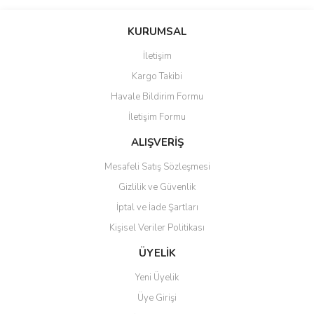
Bu ürünün fiyat bilgisi, resim, ürün açıklamalarında ve diğer
konularda yetersiz gördüğünüz noktaları öneri formunu kullanarak
Bu ürüne ilk yorumu siz yapın!
KURUMSAL
tarafımıza iletebilirsiniz.
Görüş ve önerileriniz için teşekkür ederiz.
İletişim
Yorum Yaz
Kargo Takibi
Ürün resmi kalitesiz, bozuk veya görüntülenemiyor.
Havale Bildirim Formu
Ürün açıklamasında eksik bilgiler bulunuyor.
İletişim Formu
Ürün bilgilerinde hatalar bulunuyor.
Ürün fiyatı diğer sitelerden daha pahalı.
ALIŞVERİŞ
Bu ürüne benzer farklı alternatifler olmalı.
Mesafeli Satış Sözleşmesi
Gizlilik ve Güvenlik
İptal ve İade Şartları
Kişisel Veriler Politikası
Gönder
ÜYELİK
Yeni Üyelik
Üye Girişi