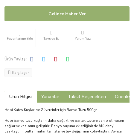
Gelince Haber Ver
Tavsiye Et
Yorum Yaz
Ürün Paylaş :
Karşılaştır
Ürün Bilgisi
Yorumlar
Taksit Seçenekleri
Önerilerin
Hobi Kafes Kuşları ve Güvercinler İçin Banyo Tuzu 500gr
Hobi banyo tuzu kuşların daha sağlıklı ve parlak tüylere sahip olmasını
sağlar ve kaslarını geliştirir. Banyo suyuna eklediğinizde ölü deriyi
uzaklaştırır, pullanmaları temizler ve tüy değişimini kolaylaştırır. Ayrıca