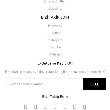
Şifremi Unuttum
Sepetiniz
BİZİ TAKİP EDİN
Facebook
Twitter
Instagram
Youtube
Pinterest
E-Bültene Kayıt Ol!
Fırsatları, kampanya ve duyuruları ile ilgili e-posta almak ister misiniz?
EKLE
Bizi Takip Edin