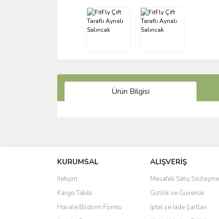
Ürün Bilgisi
Bu ürünün fiyat bilgisi, resim, ürün açıklamalarında 
Görüş ve önerileriniz için teşekkür ederiz.
KURUMSAL
ALIŞVERİŞ
Ürün resmi kalitesiz, bozuk veya görüntülenemiyo
Ürün açıklamasında eksik bilgiler bulunuyor.
İletişim
Mesafeli Satış Sözleşme
Ürün bilgilerinde hatalar bulunuyor.
Kargo Takibi
Gizlilik ve Güvenlik
Ürün fiyatı diğer sitelerden daha pahalı.
Havale Bildirim Formu
İptal ve İade Şartları
Bu ürüne benzer farklı alternatifler olmalı.