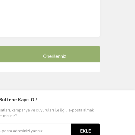
Önerileriniz
ımıza iletebilirsiniz.
Bültene Kayıt Ol!
satları, kampanya ve duyuruları ile ilgili e-posta almak
er misiniz?
EKLE