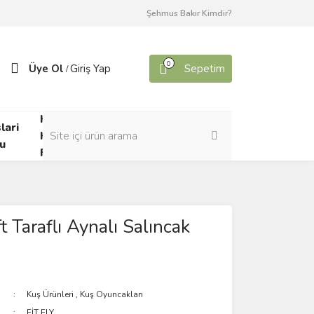
Şehmus Bakır Kimdir?
0
Üye Ol
Giriş Yap
Sepetim
/
Kafes
lari
Canlı
Kuşları
u
Yem
Forumu
ft Taraflı Aynalı Salıncak
Kuş Ürünleri
,
Kuş Oyuncakları
FİT FLY