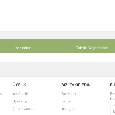
Yorumlar
Taksit Seçenekleri
ve diğer konularda yetersiz gördüğünüz noktaları öneri formunu kullanarak taraf
Bu ürüne ilk yorumu siz yapın!
ÜYELİK
BİZİ TAKİP EDİN
E-
r.
Yorum Yaz
si
Yeni Üyelik
Facebook
Fır
ist
Üye Girişi
Twitter
Şifremi Unuttum
Instagram