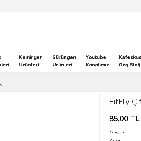
k
Kemirgen
Sürüngen
Youtube
Kafeskus
leri
Ürünleri
Ürünleri
Kanalımız
Org Bloğ
k
FitFly Çi
85,00 TL
Kategori
Marka