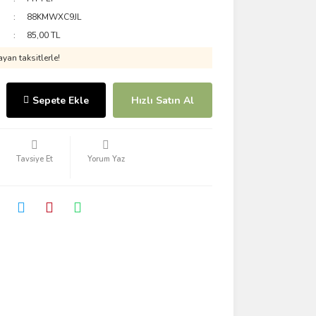
88KMWXC9JL
85,00 TL
yan taksitlerle!
Sepete Ekle
Hızlı Satın Al
Tavsiye Et
Yorum Yaz