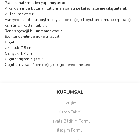
Plastik malzemeden yapılmış askıdır.
Arka kısmında bulunan tutturma aparatı ile kafes tellerine sıkıştırılarak
kullanılmaktadır.
Esneyebilen plastik dişleri sayesinde değişik boyutlarda mürekkep balığı
kemiği için kullanılabilir.
Renk seçeneği bulunmamaktadır.
Stoklar dahilinde gönderilecektir.
Ölçüleri:
Uzunluk: 7.5 cm
Genişlik: 1.7 cm
Ölçüler dıştan dışadır.
Ölçüler + veya - 1 cm değişiklik gösterebilmektedir.
Bu ürünün fiyat bilgisi, resim, ürün açıklamalarında ve diğer
konularda yetersiz gördüğünüz noktaları öneri formunu kullanarak
Bu ürüne ilk yorumu siz yapın!
KURUMSAL
tarafımıza iletebilirsiniz.
Görüş ve önerileriniz için teşekkür ederiz.
İletişim
Yorum Yaz
Kargo Takibi
Ürün resmi kalitesiz, bozuk veya görüntülenemiyor.
Havale Bildirim Formu
Ürün açıklamasında eksik bilgiler bulunuyor.
İletişim Formu
Ürün bilgilerinde hatalar bulunuyor.