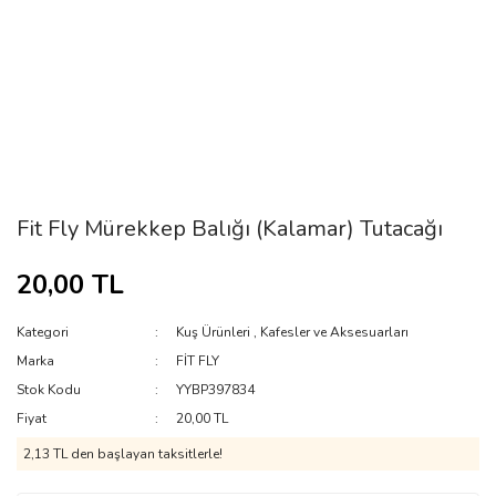
Fit Fly Mürekkep Balığı (Kalamar) Tutacağı
20,00 TL
Kategori
Kuş Ürünleri
,
Kafesler ve Aksesuarları
Marka
FİT FLY
Stok Kodu
YYBP397834
Fiyat
20,00 TL
2,13 TL den başlayan taksitlerle!