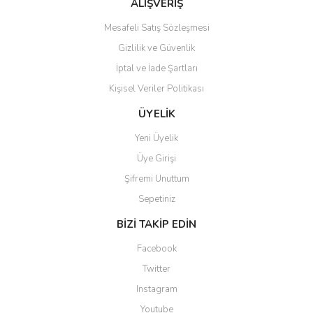
Ürün fiyatı diğer sitelerden daha pahalı.
ALIŞVERİŞ
Bu ürüne benzer farklı alternatifler olmalı.
Mesafeli Satış Sözleşmesi
Gizlilik ve Güvenlik
İptal ve İade Şartları
Kişisel Veriler Politikası
Gönder
ÜYELİK
Yeni Üyelik
Üye Girişi
Şifremi Unuttum
Sepetiniz
BİZİ TAKİP EDİN
Facebook
Twitter
Instagram
Youtube