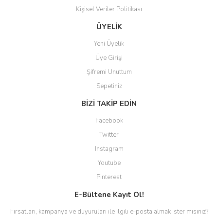
Kişisel Veriler Politikası
Gönder
ÜYELİK
Yeni Üyelik
Üye Girişi
Şifremi Unuttum
Sepetiniz
BİZİ TAKİP EDİN
Facebook
Twitter
Instagram
Youtube
Pinterest
E-Bültene Kayıt Ol!
Fırsatları, kampanya ve duyuruları ile ilgili e-posta almak ister misiniz?