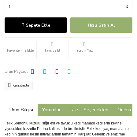
Sepete Ekle
Hızlı Satın Al
Tavsiye Et
Yorum Yaz
Ürün Paylaş :
Karşılaştır
Ürün Bilgisi
Yorumlar
Taksit Seçenekleri
Önerilerin
Felix Somonlu,kuzulu, sığır etli ve tavuklu kedi maması kedilerin keyifle
yiyecekleri lezzette Purina kalitesinde üretilmiştir. Felix kedi yaş mamaları bir
kedinin günlük besin ihtiyaçlarının tamamını karşılar. Gebelik ve emzirme