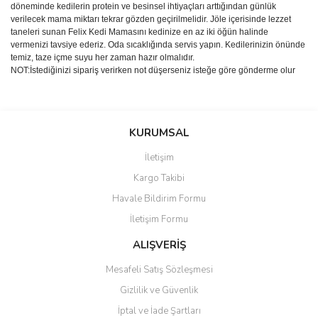
döneminde kedilerin protein ve besinsel ihtiyaçları arttığından günlük
verilecek mama miktarı tekrar gözden geçirilmelidir. Jöle içerisinde lezzet
taneleri sunan Felix Kedi Mamasını kedinize en az iki öğün halinde
vermenizi tavsiye ederiz. Oda sıcaklığında servis yapın. Kedilerinizin önünde
temiz, taze içme suyu her zaman hazır olmalıdır.
NOT:İstediğinizi sipariş verirken not düşerseniz isteğe göre gönderme olur
Bu ürünün fiyat bilgisi, resim, ürün açıklamalarında ve diğer
konularda yetersiz gördüğünüz noktaları öneri formunu kullanarak
Bu ürüne ilk yorumu siz yapın!
KURUMSAL
tarafımıza iletebilirsiniz.
Görüş ve önerileriniz için teşekkür ederiz.
İletişim
Yorum Yaz
Kargo Takibi
Ürün resmi kalitesiz, bozuk veya görüntülenemiyor.
Havale Bildirim Formu
Ürün açıklamasında eksik bilgiler bulunuyor.
İletişim Formu
Ürün bilgilerinde hatalar bulunuyor.
Ürün fiyatı diğer sitelerden daha pahalı.
ALIŞVERİŞ
Bu ürüne benzer farklı alternatifler olmalı.
Mesafeli Satış Sözleşmesi
Gizlilik ve Güvenlik
İptal ve İade Şartları