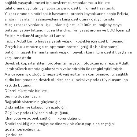
sağlıklı yaşayabilmeleri için beslenme uzmanlarımızla birlikte,
tahıl oranı düşürülmüş hypoallergenic özel bir formül hazırladık.
Yüksek oranda sindirilebilir hayvansal protein kaynaklarına sahip Felicia,
sindirim ve alerji hassasiyetlerine karşı özel olarak geliştirilmiştir.
Alerjik reasksiyonlarla ilişkili olan sığır eti, süt ürünleri, buğday, soya,
patates, yapay tatlandırıcı, renklendirici, kimyasal aroma ve GDO İçermez!
Felicia Medium&Large Adult Lamb:
Felicia Adult Lamb hassas yapılı yetişkin köpekler için özel bir besindir.
Gerçek kuzu etinden gelen optimum protein içeriği ile birlikte hamsi
balığının lezzeti harmanlanarak yetişkin büyük ırkların tüm özel ihtiyaçlarını
karşılamaktadır.
Büyük ırk köpekler eklem problemlerine yatkın oldukları için Felicia Adult
Lamb yüksek oranda glukozamin ve kondroitin ile zenginleştirilmiştir.
Ayrıca içermiş olduğu Omega 3-6 yağ asitlerinin kombinasyonu, sağlıklı
cildin korunmasına destek olurken canlı, ipeksi ve parlak tüy oluşumuna
katkıda bulunur.
Düzenli tüketimle birlikte:
Sevimli dostumuzun;
Bağışıklık sisteminin güçlendiğini,
Dışkı miktarı ve kokusunun azaldığını,
Güçlü ve parlak tüylerinin oluştuğunu,
İdrar yolu ve böbrek sağlığının korunduğunu,
Sindirilebilirliğinin arttığını ve dinamik bir vücut yapısına eriştiğini
gözlemleyebilirsiniz.
İçindekiler: