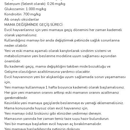
Selenyum (Selenit olarak): 0.26 mg/kg
Glukozamin: 1.000 mg/kg
Kondroitin: 700 mg/kg
Ab onaylı oksidanlar
MAMA DEĞİŞİMİNDE GEÇİŞ SÜRECİ:
Evcil hayvanlarınız için yeni mamaya geçiş dönemini her zaman kademeli
olarak yapmalısınız.
Kullandığınız mamayı bir anda değiştirmek petinizde sağlık sorunlarına
neden olabilir.
Yeni ve eski mama aşamalı olarak karıştırılarak sindirim sistemi ve
metabolizmanın yeni beslenme modeline uyum sağlaması açısından
önemlidir.
Bu kademeli geçiş, mama değişikliğini takiben mide bozukluğu ve
Gelişme olasılığının azaltılmasına yardımcı olacaktır.
Evcil hayvanınızın yeni bir alışkanlığa uyum sağlamada sorun yaşamaması
için,
Yeni mamayı kullanmaya 1 hafta boyunca kademeli olarak başlamalısınız.
Her gün yeni mamanın oranını arttırıp eski mamanın oranını azaltmanız
gerekmektedir.
Kesinlikle yeni mamaya geçişlerde beslenmeye ev yemeği eklememelisiniz.
Mama konusunda huysuz olan evcil hayvanınız için,
Yeni mamayı ödül bisküvisi gibi elinizden yedirmeyi deneyin.
Mamasının yanında her zaman temiz taze suyu hazır bulundurun.
Yeni bir mamaya başlarken evcil hayvan aç bırakılmamalıdır.
Yeni mamaya başladığınızda petinizin dışkısını,