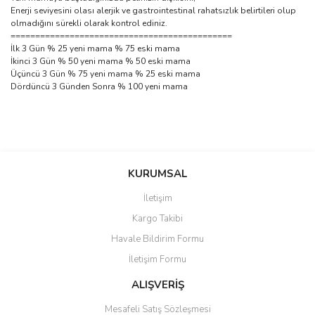
Enerji seviyesini olası alerjik ve gastrointestinal rahatsızlık belirtileri olup
olmadığını sürekli olarak kontrol ediniz.
=============================================
İlk 3 Gün % 25 yeni mama % 75 eski mama
İkinci 3 Gün % 50 yeni mama % 50 eski mama
Üçüncü 3 Gün % 75 yeni mama % 25 eski mama
Dördüncü 3 Günden Sonra % 100 yeni mama
Bu ürünün fiyat bilgisi, resim, ürün açıklamalarında ve diğer
konularda yetersiz gördüğünüz noktaları öneri formunu kullanarak
Bu ürüne ilk yorumu siz yapın!
KURUMSAL
tarafımıza iletebilirsiniz.
Görüş ve önerileriniz için teşekkür ederiz.
İletişim
Yorum Yaz
Kargo Takibi
Ürün resmi kalitesiz, bozuk veya görüntülenemiyor.
Havale Bildirim Formu
Ürün açıklamasında eksik bilgiler bulunuyor.
İletişim Formu
Ürün bilgilerinde hatalar bulunuyor.
Ürün fiyatı diğer sitelerden daha pahalı.
ALIŞVERİŞ
Bu ürüne benzer farklı alternatifler olmalı.
Mesafeli Satış Sözleşmesi