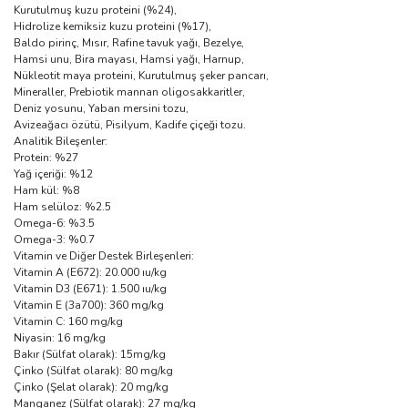
Kurutulmuş kuzu proteini (%24),
Hidrolize kemiksiz kuzu proteini (%17),
Baldo pirinç, Mısır, Rafine tavuk yağı, Bezelye,
Hamsi unu, Bira mayası, Hamsi yağı, Harnup,
Nükleotit maya proteini, Kurutulmuş şeker pancarı,
Mineraller, Prebiotik mannan oligosakkaritler,
Deniz yosunu, Yaban mersini tozu,
Avizeağacı özütü, Pisilyum, Kadife çiçeği tozu.
Analitik Bileşenler:
Protein: %27
Yağ içeriği: %12
Ham kül: %8
Ham selüloz: %2.5
Omega-6: %3.5
Omega-3: %0.7
Vitamin ve Diğer Destek Birleşenleri:
Vitamin A (E672): 20.000 ıu/kg
Vitamin D3 (E671): 1.500 ıu/kg
Vitamin E (3a700): 360 mg/kg
Vitamin C: 160 mg/kg
Niyasin: 16 mg/kg
Bakır (Sülfat olarak): 15mg/kg
Çinko (Sülfat olarak): 80 mg/kg
Çinko (Şelat olarak): 20 mg/kg
Manganez (Sülfat olarak): 27 mg/kg