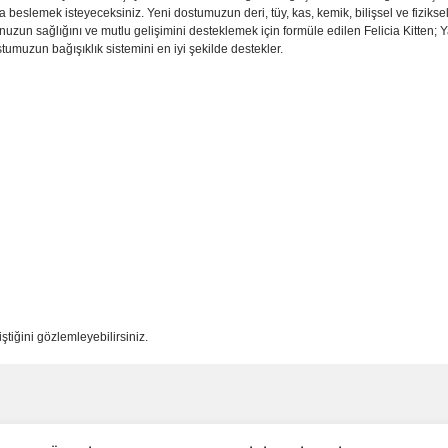
la beslemek isteyeceksiniz. Yeni dostumuzun deri, tüy, kas, kemik, bilişsel ve fizikse
uzun sağlığını ve mutlu gelişimini desteklemek için formüle edilen Felicia Kitten; Yal
umuzun bağışıklık sistemini en iyi şekilde destekler.
iştiğini gözlemleyebilirsiniz.
ve diğer konularda yetersiz gördüğünüz noktaları öneri formunu kullanarak taraf
Bu ürüne ilk yorumu siz yapın!