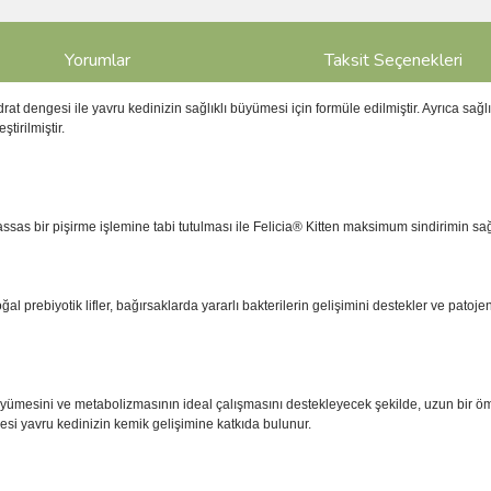
Yorumlar
Taksit Seçenekleri
at dengesi ile yavru kedinizin sağlıklı büyümesi için formüle edilmiştir. Ayrıca sağ
tirilmiştir.
n, hassas bir pişirme işlemine tabi tutulması ile Felicia® Kitten maksimum sindirimin s
al prebiyotik lifler, bağırsaklarda yararlı bakterilerin gelişimini destekler ve patojen
büyümesini ve metabolizmasının ideal çalışmasını destekleyecek şekilde, uzun bir ö
esi yavru kedinizin kemik gelişimine katkıda bulunur.