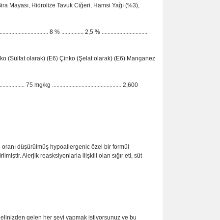
ra Mayası, Hidrolize Tavuk Ciğeri, Hamsi Yağı (%3),
.............. 8 % ............... 2,5 % ...............................
ko (Sülfat olarak) (E6) Çinko (Şelat olarak) (E6) Manganez
................. 75 mg/kg ............................................... 2,600
l oranı düşürülmüş hypoallergenic özel bir formül
ştir. Alerjik reasksiyonlarla ilişkili olan sığır eti, süt
n elinizden gelen her şeyi yapmak istiyorsunuz ve bu