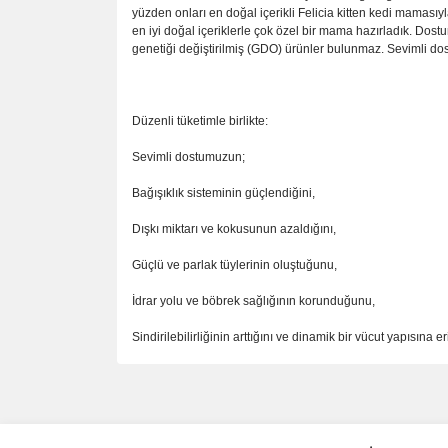
yüzden onları en doğal içerikli Felicia kitten kedi mamasıy
en iyi doğal içeriklerle çok özel bir mama hazırladık. Dostun
genetiği değiştirilmiş (GDO) ürünler bulunmaz. Sevimli dost
Düzenli tüketimle birlikte:
Sevimli dostumuzun;
Bağışıklık sisteminin güçlendiğini,
Dışkı miktarı ve kokusunun azaldığını,
Güçlü ve parlak tüylerinin oluştuğunu,
İdrar yolu ve böbrek sağlığının korunduğunu,
Sindirilebilirliğinin arttığını ve dinamik bir vücut yapısına er
Bu ürünün fiyat bilgisi, resim, ürün açıklamalarında 
Görüş ve önerileriniz için teşekkür ederiz.