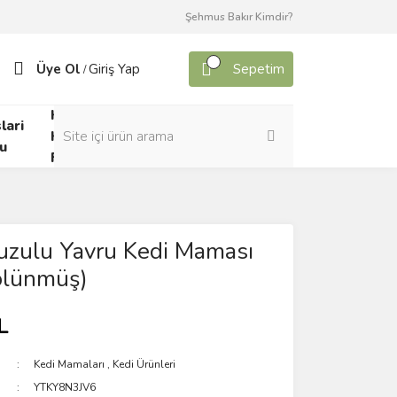
Şehmus Bakır Kimdir?
Üye Ol
Giriş Yap
Sepetim
/
Kafes
lari
Canlı
Kuşları
u
Yem
Forumu
Kuzulu Yavru Kedi Maması
ölünmüş)
L
Kedi Mamaları
,
Kedi Ürünleri
YTKY8N3JV6