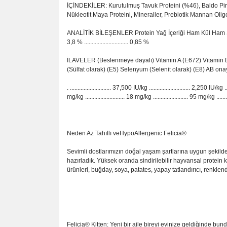
İÇİNDEKİLER: Kurutulmuş Tavuk Proteini (%46), Baldo Piri
Nükleotit Maya Proteini, Mineraller, Prebiotik Mannan Oligo
ANALİTİK BİLEŞENLER Protein Yağ İçeriği Ham Kül Ham Selüloz (Lif) Omega-6 O
3,8 % ............................. 0,85 %
İLAVELER (Beslenmeye dayalı) Vitamin A (E672) Vitamin D3 
(Sülfat olarak) (E5) Selenyum (Selenit olarak) (E8) AB onay
. ........................... 37,500 IU/kg ........................... 2,250 IU/kg ......
mg/kg .......................... 18 mg/kg ....................... 95 mg/kg .....
Neden Az Tahıllı veHypoAllergenic Felicia®
Sevimli dostlarımızın doğal yaşam şartlarına uygun şekilde
hazırladık. Yüksek oranda sindirilebilir hayvansal protein kayn
ürünleri, buğday, soya, patates, yapay tatlandırıcı, renkl
Felicia® Kitten: Yeni bir aile bireyi evinize geldiğinde b