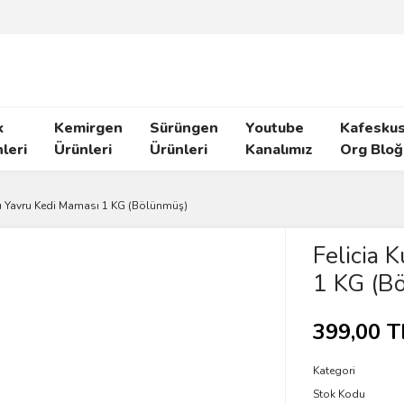
k
Kemirgen
Sürüngen
Youtube
Kafeskus
leri
Ürünleri
Ürünleri
Kanalımız
Org Bloğ
lu Yavru Kedi Maması 1 KG (Bölünmüş)
Felicia 
1 KG (B
399,00 T
Kategori
Stok Kodu