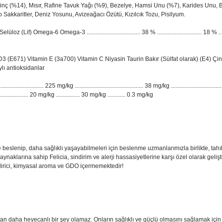
nç (%14), Mısır, Rafine Tavuk Yağı (%9), Bezelye, Hamsi Unu (%7), Karides Unu, Bi
 Sakkaritler, Deniz Yosunu, Avizeağacı Özütü, Kızılcık Tozu, Pisilyum.
mega-3 .................................... 38 % .............................. 18 % .....................
(E671) Vitamin E (3a700) Vitamin C Niyasin Taurin Bakır (Sülfat olarak) (E4) Çin
lı antioksidanlar
......................... 225 mg/kg .............................................. 38 mg/kg ..................................
..................... 20 mg/kg ................ 30 mg/kg ............ 0.3 mg/kg
 beslenip, daha sağlıklı yaşayabilmeleri için beslenme uzmanlarımızla birlikte, tahı
aklarına sahip Felicia, sindirim ve alerji hassasiyetlerine karşı özel olarak geliştirilmi
endirici, kimyasal aroma ve GDO içermemektedir!
undan daha heyecanlı bir şey olamaz. Onların sağlıklı ve güçlü olmasını sağlamak içi