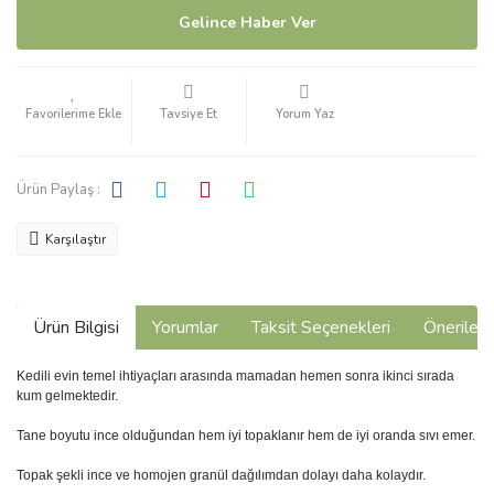
Gelince Haber Ver
Tavsiye Et
Yorum Yaz
Ürün Paylaş :
Karşılaştır
Ürün Bilgisi
Yorumlar
Taksit Seçenekleri
Önerilerin
Kedili evin temel ihtiyaçları arasında mamadan hemen sonra ikinci sırada
kum gelmektedir.
Tane boyutu ince olduğundan hem iyi topaklanır hem de iyi oranda sıvı emer.
Topak şekli ince ve homojen granül dağılımdan dolayı daha kolaydır.