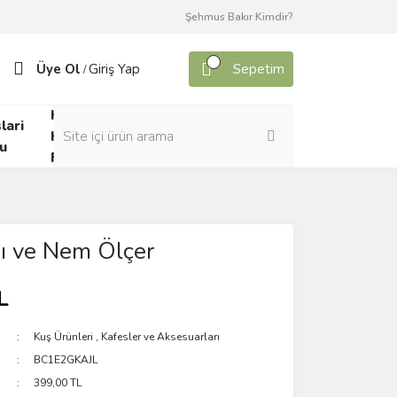
Şehmus Bakır Kimdir?
Üye Ol
Giriş Yap
Sepetim
/
Kafes
lari
Canlı
Kuşları
u
Yem
Forumu
Isı ve Nem Ölçer
L
Kuş Ürünleri
,
Kafesler ve Aksesuarları
BC1E2GKAJL
399,00 TL