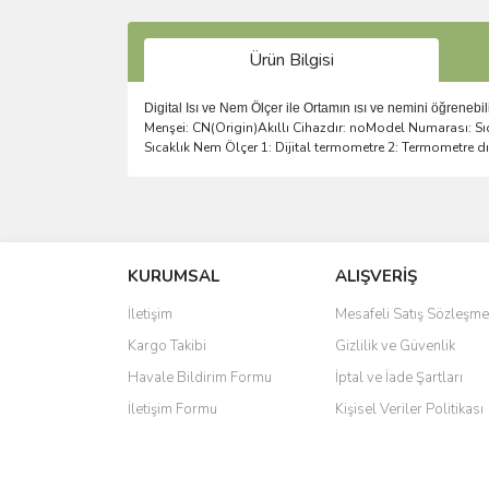
Ürün Bilgisi
Digital Isı ve Nem Ölçer ile Ortamın ısı ve nemini öğrenebil
Menşei: CN(Origin)Akıllı Cihazdır: noModel Numarası: Sıc
Sıcaklık Nem Ölçer 1: Dijital termometre 2: Termometre dış 
Bu ürünün fiyat bilgisi, resim, ürün açıklamalarında 
Görüş ve önerileriniz için teşekkür ederiz.
KURUMSAL
ALIŞVERİŞ
Ürün resmi kalitesiz, bozuk veya görüntülenemiyo
Ürün açıklamasında eksik bilgiler bulunuyor.
İletişim
Mesafeli Satış Sözleşme
Ürün bilgilerinde hatalar bulunuyor.
Kargo Takibi
Gizlilik ve Güvenlik
Ürün fiyatı diğer sitelerden daha pahalı.
Havale Bildirim Formu
İptal ve İade Şartları
Bu ürüne benzer farklı alternatifler olmalı.
İletişim Formu
Kişisel Veriler Politikası