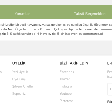
Yorumlar
Taksit Seçenekleri
irsiniz eğer bir evcil hayvanınız varsa, gereken ısı ve nemi bu ölçer ile öğrenerek sa
aklık Nem ÖlçerTermometre Kullanım: Çok İşlevliTip: Ev TermometreleriTermometre
tip 3: Sıcaklık sensör tipi 4: Hava ev tipi 5 için istasyon: ev termometreleri
ve diğer konularda yetersiz gördüğünüz noktaları öneri formunu kullanarak taraf
Bu ürüne ilk yorumu siz yapın!
ÜYELİK
BİZİ TAKİP EDİN
E-
r.
Yorum Yaz
si
Yeni Üyelik
Facebook
Fır
ist
Üye Girişi
Twitter
Şifremi Unuttum
Instagram
Sepetiniz
Youtube
Pinterest
Bi