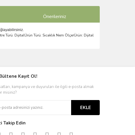
Önerileriniz
ğlayabilirsiniz.
 Türü: DijitalÜrün Türü: Sıcaklık Nem ÖlçerÜrün: Dijital
ımıza iletebilirsiniz.
Bültene Kayıt Ol!
satları, kampanya ve duyuruları ile ilgili e-posta almak
er misiniz?
EKLE
zi Takip Edin